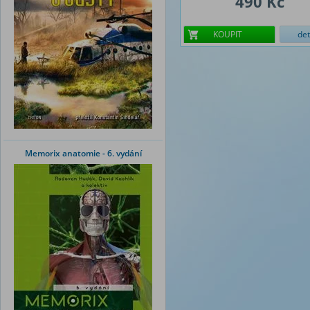
490 Kč
KOUPIT
det
Memorix anatomie - 6. vydání