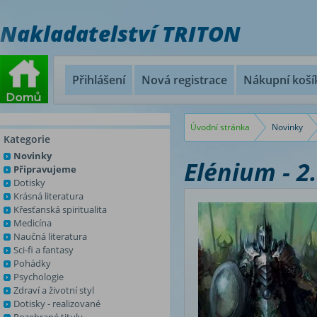
Nakladatelství TRITON
Přihlášení
Nová registrace
Nákupní koší
Úvodní stránka
Novinky
Kategorie
Novinky
Elénium - 2
Připravujeme
Dotisky
Krásná literatura
Křesťanská spiritualita
Medicína
Naučná literatura
Sci-fi a fantasy
Pohádky
Psychologie
Zdraví a životní styl
Dotisky - realizované