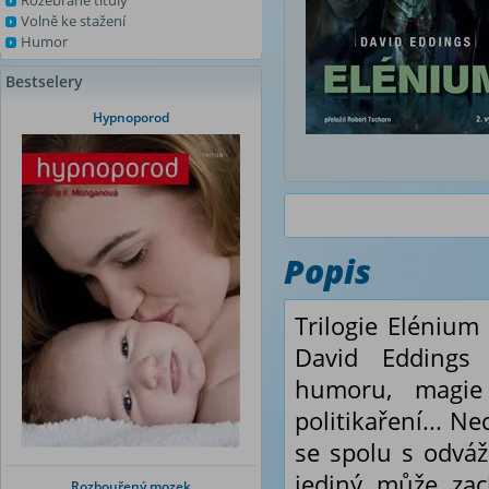
Rozebrané tituly
Volně ke stažení
Humor
Bestselery
Hypnoporod
Popis
Trilogie Elénium 
David Eddings
humoru, magie
politikaření... N
se spolu s odváž
jediný může zac
Rozbouřený mozek