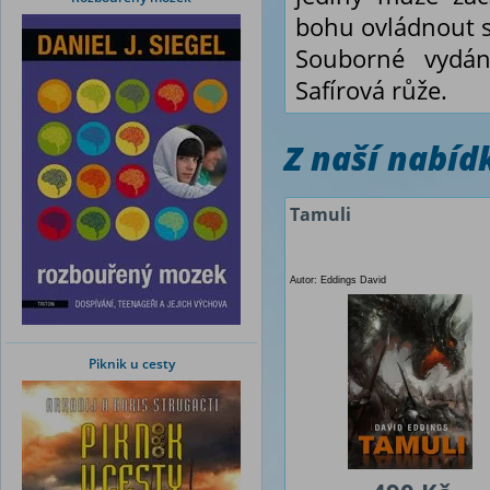
bohu ovládnout s
Souborné vydán
Safírová růže.
Z naší nabí
Tamuli
Autor: Eddings David
Piknik u cesty