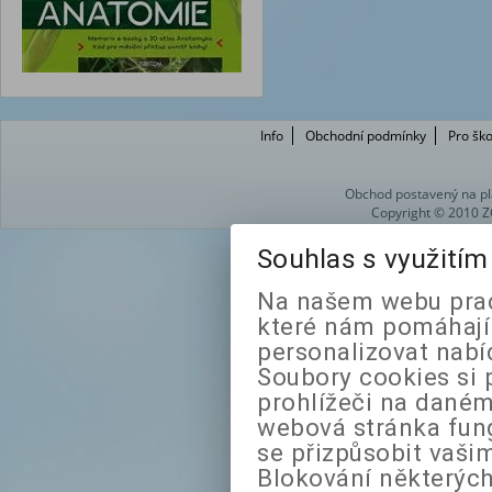
Info
Obchodní podmínky
Pro ško
Obchod postavený na pl
Copyright © 2010 Z
Souhlas s využití
Na našem webu prac
které nám pomáhají 
personalizovat nabí
Soubory cookies si 
prohlížeči na daném
webová stránka fung
se přizpůsobit vaši
Blokování některých