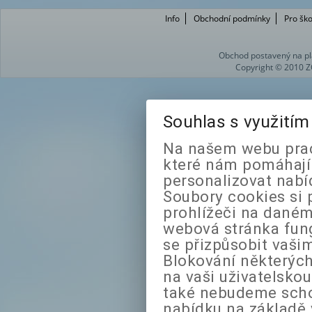
Info
Obchodní podmínky
Pro ško
Obchod postavený na pl
Copyright © 2010 Z
Souhlas s využití
Na našem webu prac
které nám pomáhají 
personalizovat nabí
Soubory cookies si 
prohlížeči na daném
webová stránka fung
se přizpůsobit vaši
Blokování některých
na vaši uživatelsko
také nebudeme sch
nabídku na základě 