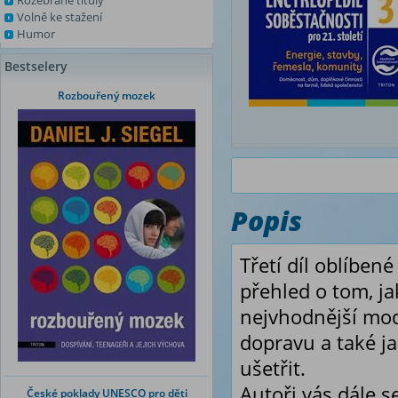
Rozebrané tituly
Volně ke stažení
Humor
Bestselery
Rozbouřený mozek
Popis
Třetí díl oblíben
přehled o tom, ja
nejvhodnější mod
dopravu a také j
ušetřit.
Autoři vás dále 
České poklady UNESCO pro děti