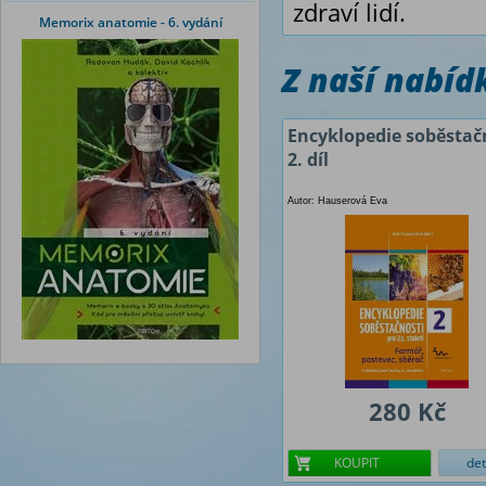
zdraví lidí.
Memorix anatomie - 6. vydání
Z naší nabí
Encyklopedie soběstač
2. díl
Autor: Hauserová Eva
280 Kč
KOUPIT
det