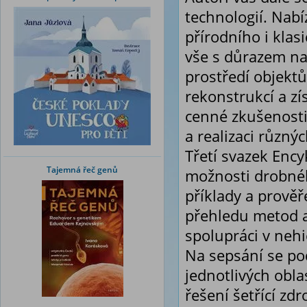
technologií. Nab
přírodního i klas
vše s důrazem na 
prostředí objektů.
rekonstrukcí a zís
cenné zkušenosti 
a realizaci různý
Třetí svazek Enc
Tajemná řeč genů
možnosti drobné
příklady a prově
přehledu metod a
spolupráci v nehi
Na sepsání se pod
jednotlivých obla
řešení šetřící zdr