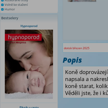
Rozebrané tituly
Volně ke stažení
Humor
Bestselery
Hypnoporod
dotisk březen 2025
Popis
Koně doprovázejí 
napsala a nakresl
koně starat, koli
Věděli jste, že i
Piknik u cesty