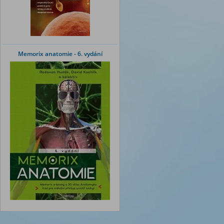
Memorix anatomie - 6. vydání