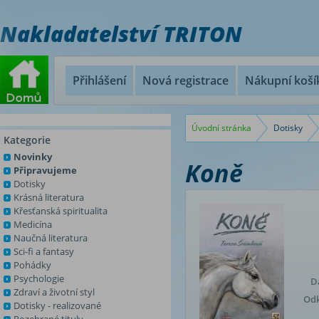
Nakladatelství TRITON
Přihlášení
Nová registrace
Nákupní koší
Úvodní stránka
Dotisky
Kategorie
Novinky
Koně
Připravujeme
Dotisky
Krásná literatura
Křesťanská spiritualita
Medicína
Naučná literatura
Sci-fi a fantasy
Pohádky
Psychologie
D
Zdraví a životní styl
Odk
Dotisky - realizované