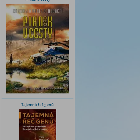
Tajemná řeč genů