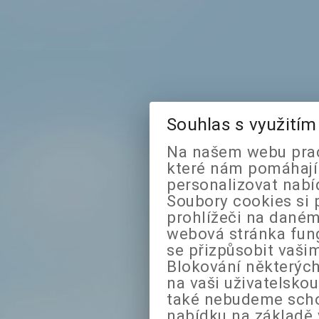
Souhlas s využití
Na našem webu prac
které nám pomáhají 
personalizovat nabí
Soubory cookies si 
prohlížeči na daném
webová stránka fung
se přizpůsobit vaši
Blokování některých
na vaši uživatelsko
také nebudeme sch
nabídku na základě 