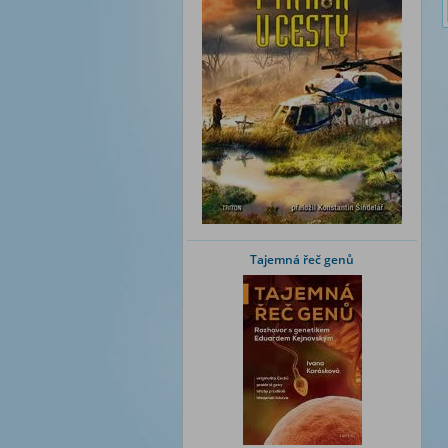
Tajemná řeč genů