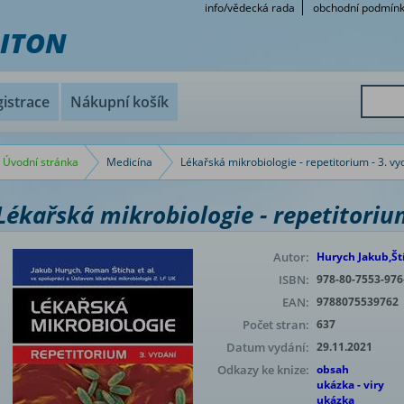
info/vědecká rada
obchodní podmín
RITON
istrace
Nákupní košík
Úvodní stránka
Medicína
Lékařská mikrobiologie - repetitorium - 3. vy
Lékařská mikrobiologie - repetitorium
Autor:
Hurych Jakub,Št
ISBN:
978-80-7553-976
EAN:
9788075539762
Počet stran:
637
Datum vydání:
29.11.2021
Odkazy ke knize:
obsah
ukázka - viry
ukázka