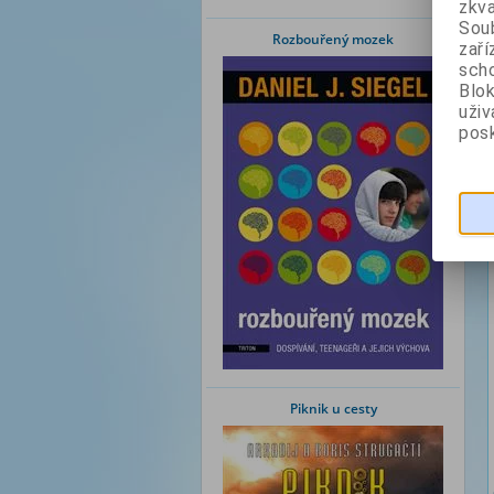
zkva
Soub
Rozbouřený mozek
zaří
scho
Blok
uži
posk
Piknik u cesty