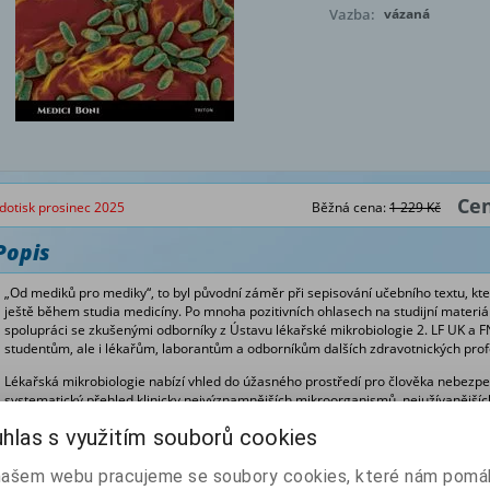
Vazba:
vázaná
Cen
dotisk prosinec 2025
Běžná cena:
1 229 Kč
Popis
„Od mediků pro mediky“, to byl původní záměr při sepisování učebního textu, kt
ještě během studia medicíny. Po mnoha pozitivních ohlasech na studijní materiál
spolupráci se zkušenými odborníky z Ústavu lékařské mikrobiologie 2. LF UK a FN
studentům, ale i lékařům, laborantům a odborníkům dalších zdravotnických prof
Lékařská mikrobiologie nabízí vhled do úžasného prostředí pro člověka nebezp
systematický přehled klinicky nejvýznamnějších mikroorganismů, nejužívanějších
užívaných v praxi mikrobiologické laboratoře a v neposlední řadě i pohled na p
hlas s využitím souborů cookies
klinického mikrobiologa. Učebnice provází světem mikroorganismů a studenti ji vy
následné klinické praxi.
našem webu pracujeme se soubory cookies, které nám pomáh
Ve třetím vydání této učebnice je zařazena aktualizace k pandemii COVID-19, no