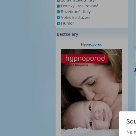
Zdraví a životní styl
Dotisky - realizované
Rozebrané tituly
Volně ke stažení
Humor
Bestselery
Hypnoporod
Sou
Na 