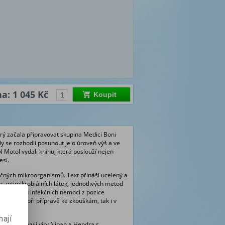
a: 1 045 Kč
Koupit
erý začala připravovat skupina Medici Boni
y se rozhodli posunout je o úroveň výš a ve
 Motol vydali knihu, která poslouží nejen
esí.
ečných mikroorganismů. Text přináší ucelený a
 antimikrobiálních látek, jednotlivých metod
roblematiku infekčních nemocí z pozice
užijí jak při přípravě ke zkouškám, tak i v
ají
vě se objevují viry Nipah a Hendra s