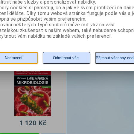
litnit naše služby a personalizovat nabídky.
potenciálem další, snad i závažnější pandemie, ale třeba i jednobuněčný prvok B
ory cookies si pamatují, co a jak ve svém prohlížeči na dan
patogenem a zdá se, že je spíše známkou zdravého střevního mikrobiomu… A s
zení děláte. Díky tomu webová stránka funguje podle vás a j
základě uživatelských recenzí upraven, aby byl ještě čtivější a přehlednější. Vš
pná se přizpůsobit vašim preferencím.
ování některých typů souborů může mít vliv na vaši
vatelskou zkušenost s naším webem, také nebudeme schopn
Z naší nabídky vám doporučujeme
ytnout vám nabídku na základě vašich preferencí.
Mimsova lékařská
mikrobiologie
Nastavení
Odmítnout vše
Přijmout všechny coo
Autor: Goering Richard
1 120 Kč