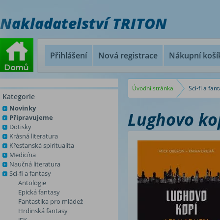
Nakladatelství TRITON
Přihlášení
Nová registrace
Nákupní koší
Úvodní stránka
Sci-fi a fan
Kategorie
Novinky
Lughovo ko
Připravujeme
Dotisky
Krásná literatura
Křesťanská spiritualita
Medicína
Naučná literatura
Sci-fi a fantasy
Antologie
Epická fantasy
Fantastika pro mládež
Hrdinská fantasy