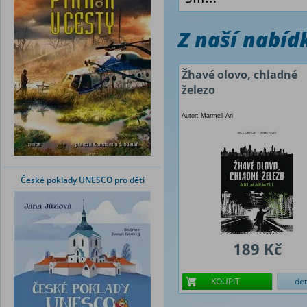
Z naší nabí
Žhavé olovo, chladné
železo
Autor: Marmell Ari
České poklady UNESCO pro děti
189 Kč
KOUPIT
det