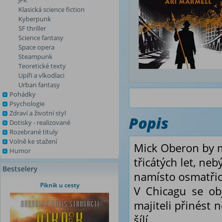
JFK
Klasická science fiction
Kyberpunk
SF thriller
Science fantasy
Space opera
Steampunk
Teoretické texty
Upíři a vlkodlaci
Urban fantasy
Pohádky
Psychologie
Zdraví a životní styl
Popis
Dotisky - realizované
Rozebrané tituly
Volně ke stažení
Mick Oberon by m
Humor
třicátých let, ne
Bestselery
namísto osmatřic
Piknik u cesty
V Chicagu se ob
majiteli přinést 
šílí…