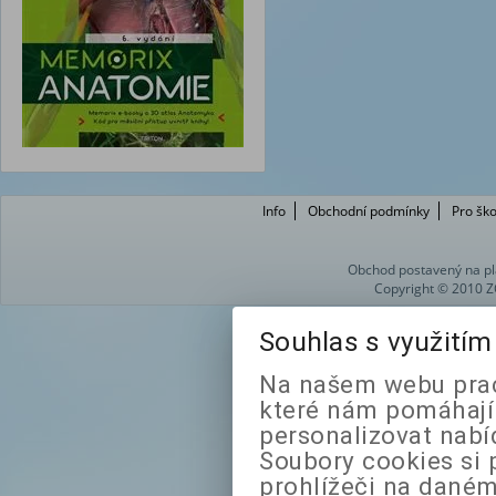
Info
Obchodní podmínky
Pro ško
Obchod postavený na pl
Copyright © 2010 Z
Souhlas s využití
Na našem webu prac
které nám pomáhají 
personalizovat nabí
Soubory cookies si 
prohlížeči na daném