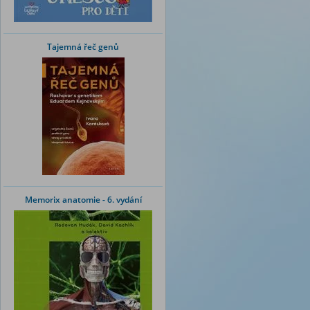
Tajemná řeč genů
Memorix anatomie - 6. vydání