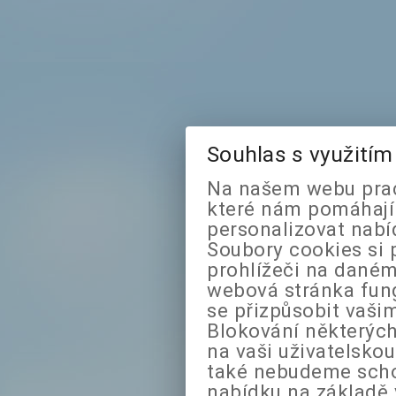
Souhlas s využití
Na našem webu prac
které nám pomáhají 
personalizovat nabí
Soubory cookies si 
prohlížeči na daném
webová stránka fung
se přizpůsobit vaši
Blokování některých
na vaši uživatelsko
také nebudeme sch
nabídku na základě 