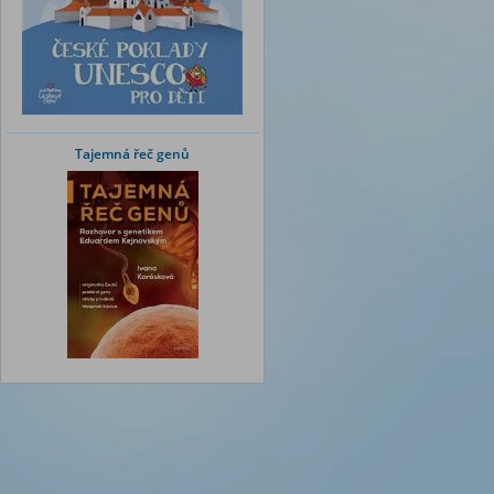
Tajemná řeč genů