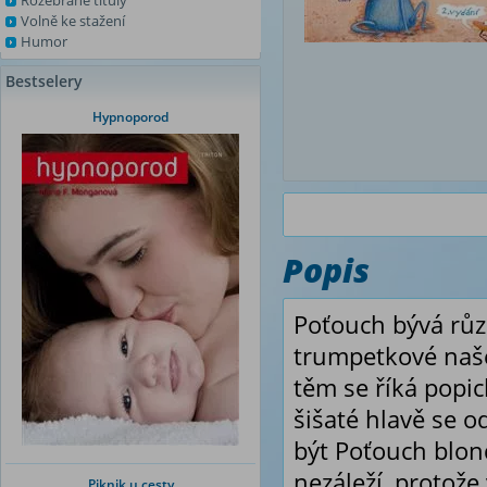
Rozebrané tituly
Volně ke stažení
Humor
Bestselery
Hypnoporod
Popis
Poťouch bývá růz
trumpetkové našep
těm se říká popich
šišaté hlavě se o
být Poťouch blonď
nezáleží, protože
Piknik u cesty