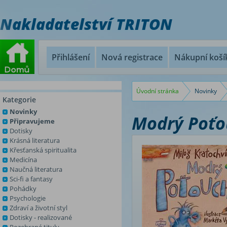
Nakladatelství TRITON
Přihlášení
Nová registrace
Nákupní koší
Úvodní stránka
Novinky
Kategorie
Novinky
Modrý Poťou
Připravujeme
Dotisky
Krásná literatura
Křesťanská spiritualita
Medicína
Naučná literatura
Sci-fi a fantasy
Pohádky
Psychologie
Zdraví a životní styl
Dotisky - realizované