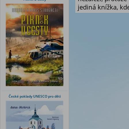
jediná knížka, kd
České poklady UNESCO pro děti