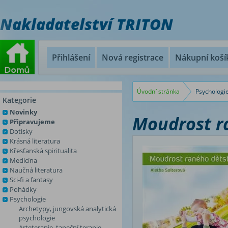
Nakladatelství TRITON
Přihlášení
Nová registrace
Nákupní koší
Úvodní stránka
Psychologi
Kategorie
Novinky
Moudrost r
Připravujeme
Dotisky
Krásná literatura
Křesťanská spiritualita
Medicína
Naučná literatura
Sci-fi a fantasy
Pohádky
Psychologie
Archetypy, jungovská analytická
psychologie
Arteterapie, taneční terapie,