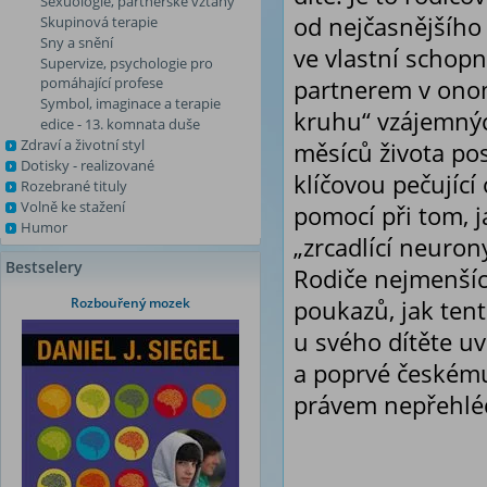
Sexuologie, partnerské vztahy
od nejčasnějšího 
Skupinová terapie
Sny a snění
ve vlastní schopn
Supervize, psychologie pro
pomáhající profese
partnerem v onom
Symbol, imaginace a terapie
kruhu“ vzájemnýc
edice - 13. komnata duše
Zdraví a životní styl
měsíců života pos
Dotisky - realizované
klíčovou pečující
Rozebrané tituly
Volně ke stažení
pomocí při tom, j
Humor
„zrcadlící neuron
Bestselery
Rodiče nejmenšíc
Rozbouřený mozek
poukazů, jak tent
u svého dítěte uv
a poprvé českému
právem nepřehléd