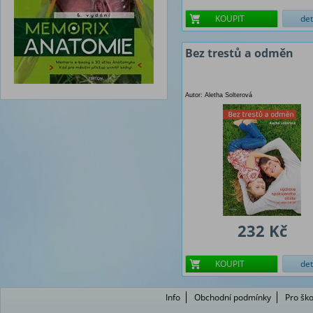
KOUPIT
det
Bez trestů a odměn
Autor: Aletha Solterová
232 Kč
KOUPIT
det
Info
Obchodní podmínky
Pro ško