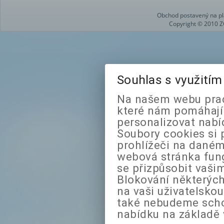
Obchod postavený na pl
Copyright © 2010 Z
Souhlas s využití
Na našem webu prac
které nám pomáhají 
personalizovat nabí
Soubory cookies si 
prohlížeči na daném
webová stránka fung
se přizpůsobit vaši
Blokování některých
na vaši uživatelsko
také nebudeme sch
nabídku na základě 