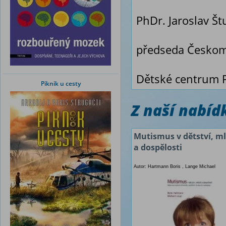
PhDr. Jaroslav Š
předseda Českom
Dětské centrum P
Piknik u cesty
Z naší nabí
Mutismus v dětství, m
a dospělosti
Autor: Hartmann Boris , Lange Michael