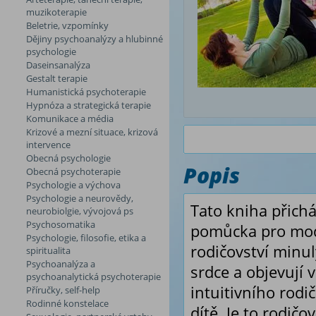
muzikoterapie
Beletrie, vzpomínky
Dějiny psychoanalýzy a hlubinné
psychologie
Daseinsanalýza
Gestalt terapie
Humanistická psychoterapie
Hypnóza a strategická terapie
Komunikace a média
Krizové a mezní situace, krizová
intervence
Obecná psychologie
Popis
Obecná psychoterapie
Psychologie a výchova
Psychologie a neurovědy,
Tato kniha přichá
neurobiolgie, vývojová ps
Psychosomatika
pomůcka pro mode
Psychologie, filosofie, etika a
rodičovství minul
spiritualita
Psychoanalýza a
srdce a objevují 
psychoanalytická psychoterapie
intuitivního rodi
Příručky, self-help
Rodinné konstelace
dítě. Je to rodičo