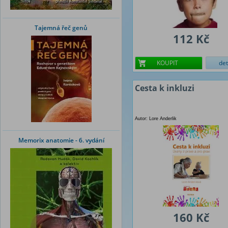
Tajemná řeč genů
112 Kč
KOUPIT
det
Cesta k inkluzi
Autor: Lore Anderlik
Memorix anatomie - 6. vydání
160 Kč