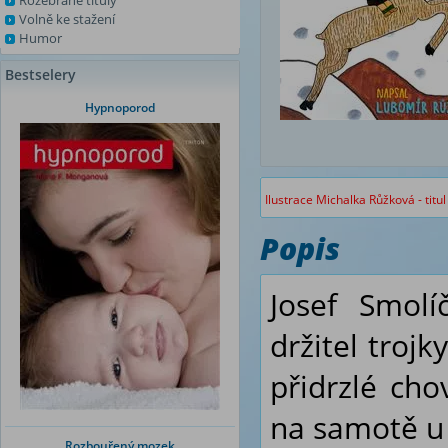
Rozebrané tituly
Volně ke stažení
Humor
Bestselery
Hypnoporod
Ilustrace Michalka Růžková - titu
Popis
Josef Smolí
držitel troj
přidrzlé cho
na samotě u 
Rozbouřený mozek