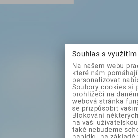
Souhlas s využití
Na našem webu prac
které nám pomáhají 
personalizovat nabí
Soubory cookies si 
prohlížeči na daném
webová stránka fung
se přizpůsobit vaši
Blokování některých
na vaši uživatelsko
také nebudeme sch
nabídku na základě 