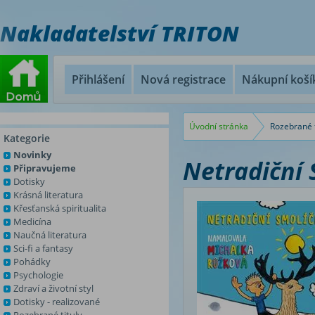
Nakladatelství TRITON
Přihlášení
Nová registrace
Nákupní koší
Úvodní stránka
Rozebrané t
Kategorie
Novinky
Netradiční 
Připravujeme
Dotisky
Krásná literatura
Křesťanská spiritualita
Medicína
Naučná literatura
Sci-fi a fantasy
Pohádky
Psychologie
Zdraví a životní styl
Dotisky - realizované