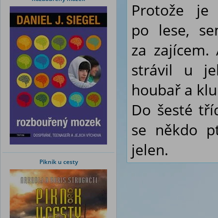
Protože je
po lese, s
za zajícem.
strávil u j
houbař a kluk
Do šesté tř
se někdo pta
jelen.
Piknik u cesty