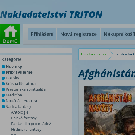
Nakladatelství TRITON
Přihlášení
Nová registrace
Nákupní koší
Úvodní stránka
Sci-fi a fan
Kategorie
Novinky
Afghánistá
Připravujeme
Dotisky
Krásná literatura
Křesťanská spiritualita
Medicína
Naučná literatura
Sci-fi a fantasy
Antologie
Epická fantasy
Fantastika pro mládež
Hrdinská fantasy