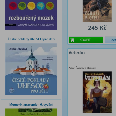
245 Kč
České poklady UNESCO pro děti
KOUPIT
det
Veterán
Autor: Žamboch Miroslav
Memorix anatomie - 6. vydání