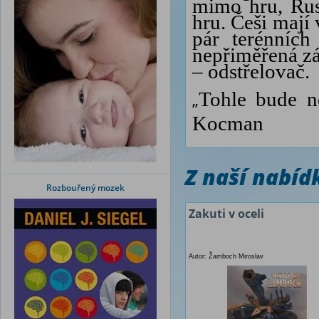
mimo hru, Ru
hru. Češi mají 
pár terénních
nepřiměřená zá
– odstřelovač.
Tohle bude n
„
Kocman
Z naší nabí
Rozbouřený mozek
Zakuti v oceli
Autor: Žamboch Miroslav