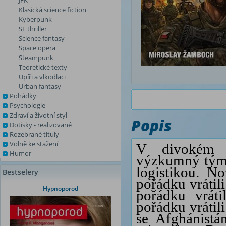
JFK
Klasická science fiction
Kyberpunk
SF thriller
Science fantasy
Space opera
Steampunk
Teoretické texty
Upíři a vlkodlaci
Urban fantasy
Pohádky
Psychologie
Zdraví a životní styl
Popis
Dotisky - realizované
Rozebrané tituly
Volně ke stažení
V divokém V
Humor
výzkumný tým.
logistikou. N
Bestselery
pořádku vrátil
Hypnoporod
pořádku vráti
pořádku vrátil
se Afghánistá