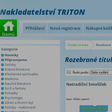
Nakladatelství TRITON
Přihlášení
Nová registrace
Nákupní koší
Úvodní stránka
Rozebrané t
Kategorie
Novinky
Rozebrané titu
Připravujeme
Dotisky
Krásná literatura
Řadit podle:
Křesťanská spiritualita
Medicína
Naučná literatura
Netradiční Smolíček
Sci-fi a fantasy
Pohádky
Psychologie
Autor: Růžek Lubomír
Zdraví a životní styl
Dotisky - realizované