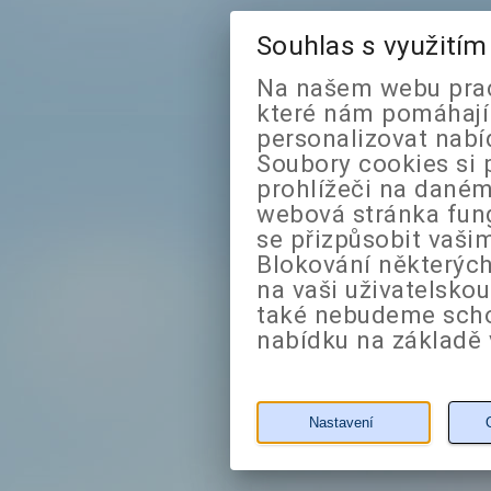
Souhlas s využití
Na našem webu prac
které nám pomáhají 
personalizovat nabí
Soubory cookies si 
prohlížeči na daném
webová stránka fung
se přizpůsobit vaši
Blokování některých
na vaši uživatelsko
také nebudeme sch
nabídku na základě 
Nastavení