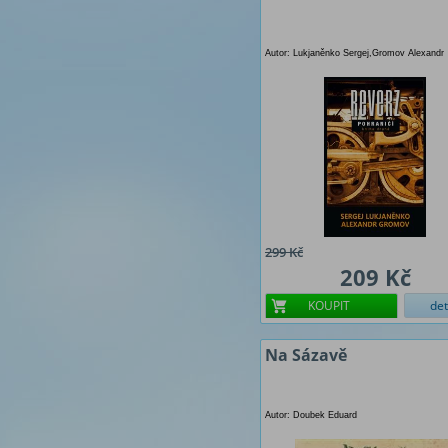
Autor: Lukjaněnko Sergej,Gromov Alexandr
299 Kč
209 Kč
KOUPIT
det
Na Sázavě
Autor: Doubek Eduard