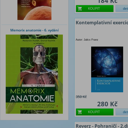
184 Kč
KOUPIT
det
Kontemplativní exercic
Memorix anatomie - 6. vydání
Autor: Jalics Franz
350 Kč
280 Kč
KOUPIT
det
Reverz - Pohraničí - 2.dí