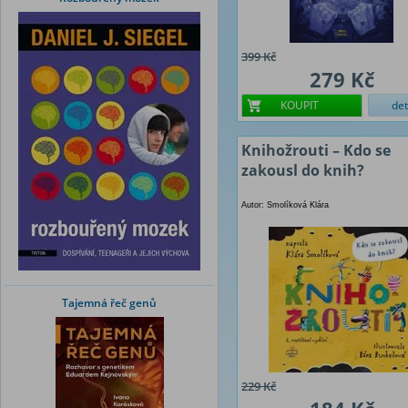
399 Kč
279 Kč
KOUPIT
det
Knihožrouti – Kdo se
zakousl do knih?
Autor: Smolíková Klára
Tajemná řeč genů
229 Kč