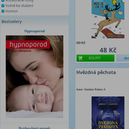
Rozebrané tituly
Volně ke stažení
Humor
Bestselery
Hypnoporod
60 Kč
48 Kč
KOUPIT
det
Hvězdná pěchota
Autor: Heinlein Robert A
Rozbouřený mozek