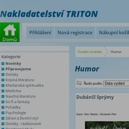
Nakladatelství TRITON
Přihlášení
Nová registrace
Nákupní koší
Úvodní stránka
Humor
Kategorie
Novinky
Humor
Připravujeme
Dotisky
Krásná literatura
Řadit podle:
Křesťanská spiritualita
Medicína
Naučná literatura
Dubánčí šprýmy
Sci-fi a fantasy
Pohádky
Psychologie
Autor: Kinc Martin, Václavek Petr
Zdraví a životní styl
Dotisky - realizované