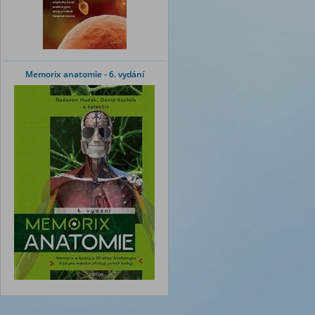
Memorix anatomie - 6. vydání