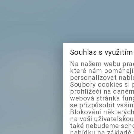
Souhlas s využití
Na našem webu prac
které nám pomáhají 
personalizovat nabí
Soubory cookies si 
prohlížeči na daném
webová stránka fung
se přizpůsobit vaši
Blokování některých
na vaši uživatelsko
také nebudeme sch
nabídku na základě 