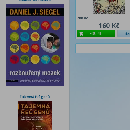
200 Kč
160 Kč
KOUPIT
det
Tajemná řeč genů