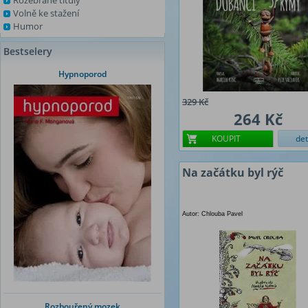
Rozebrané tituly
Volně ke stažení
Humor
Bestselery
Hypnoporod
329 Kč
264 Kč
KOUPIT
det
Na začátku byl rýč
Autor: Chlouba Pavel
Rozbouřený mozek