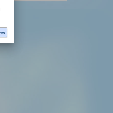
i
kies