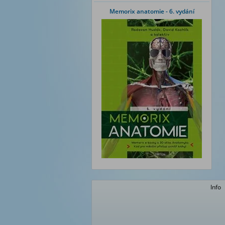
Memorix anatomie - 6. vydání
Info