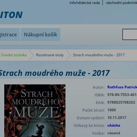
info/vědecká rada
obchodní podmín
RITON
istrace
Nákupní košík
Úvodní stránka
Rozebrané tituly
Strach moudrého muže - 2017
Strach moudrého muže - 2017
Autor:
Rothfuss Patric
ISBN:
978-80-7553-461
EAN:
9788025708262
Počet stran:
1000
Datum vydání:
10.11.2017
Odkazy ke knize:
ukázka
Vazba:
vázaná