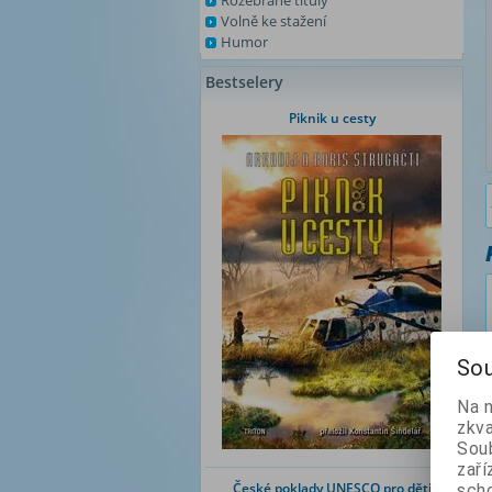
Rozebrané tituly
Volně ke stažení
Humor
Bestselery
Piknik u cesty
Sou
Na 
zkva
Soub
zaří
České poklady UNESCO pro děti
scho