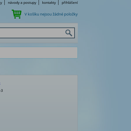
ky
návody a postupy
kontakty
přihlášení
V košíku nejsou žádné položky
k
-3