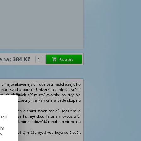
ena: 384 Kč
Koupit
 z nejočekávanějších událostí nadcházejícího
utí Kvotha opustit Univerzitu a hledat štěstí
 do složitých sítí místní dvorské politiky. Ve
sporu s nebezpečným arkanikem a vede skupinu
 Čandrínech a smrti svých rodičů. Mezitím je
ají
etkává se i s mytickou Felurian, okouzlující
od jejím vedením se dozvídá mnohem víc nejen
ém
á, jak složitý může být život, když se člověk
e