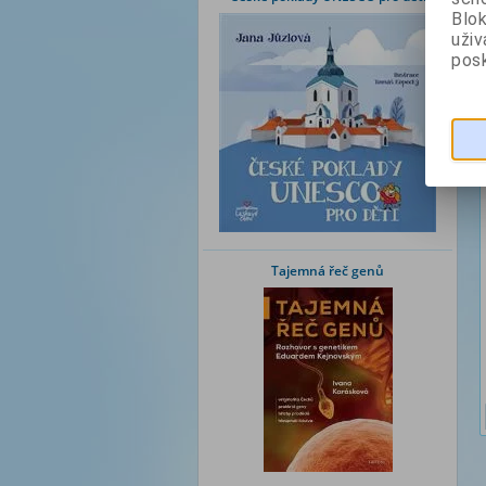
Blok
uži
posk
Tajemná řeč genů