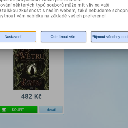
ování některých typů souborů může mít vliv na vaši
Z naší nabídky vám doporučujeme
vatelskou zkušenost s naším webem, také nebudeme schopn
ytnout vám nabídku na základě vašich preferencí.
Jméno větru - 4. vydání
Nastavení
Odmítnout vše
Přijmout všechny coo
Autor: Rothfuss Patrick
482 Kč
KOUPIT
detail