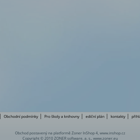
Obchodní podmínky
Pro školy a knihovny
ediční plán
kontakty
přih
Obchod postavený na platformě Zoner InShop 4, www.inshop.cz
Copyright © 2010 ZONER software, a. s., www.zoner.eu