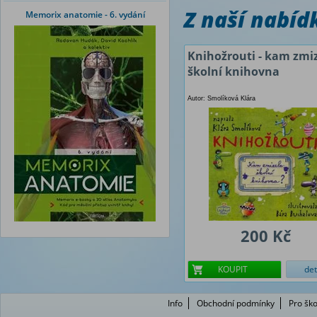
Z naší nabí
Memorix anatomie - 6. vydání
Knihožrouti - kam zmi
školní knihovna
Autor: Smolíková Klára
200 Kč
KOUPIT
det
Info
Obchodní podmínky
Pro ško