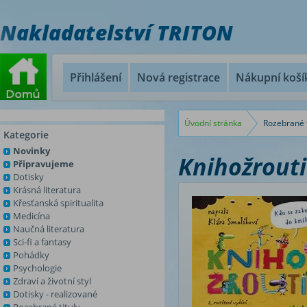
Nakladatelství TRITON
Přihlášení
Nová registrace
Nákupní koší
Úvodní stránka
Rozebrané t
Kategorie
Novinky
Knihožrouti
Připravujeme
Dotisky
Krásná literatura
Křesťanská spiritualita
Medicína
Naučná literatura
Sci-fi a fantasy
Pohádky
Psychologie
Zdraví a životní styl
Dotisky - realizované