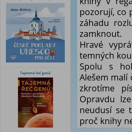
knihy v regá
pozorují, co
záhadu rozlu
zamknout.
Hravé vyprá
temných kou
Spolu s ho
Tajemná řeč genů
Alešem malí č
zkrotíme p
Opravdu lze
neudusí se 
proč knihy ne