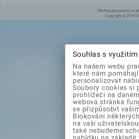
Obchod postavený na pl
Copyright © 2010 Z
Souhlas s využití
Na našem webu prac
které nám pomáhají 
personalizovat nabí
Soubory cookies si 
prohlížeči na daném
webová stránka fung
se přizpůsobit vaši
Blokování některých
na vaši uživatelsko
také nebudeme sch
nabídku na základě 