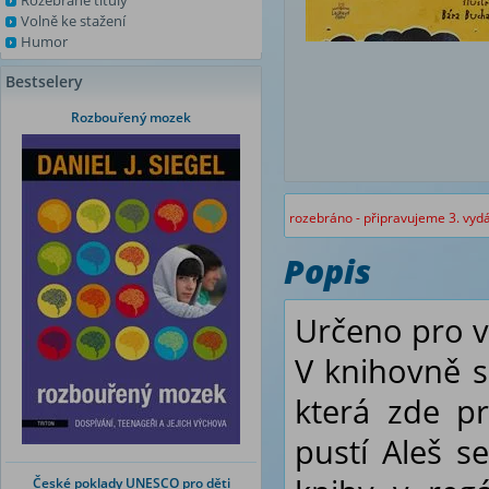
Rozebrané tituly
Volně ke stažení
Humor
Bestselery
Rozbouřený mozek
rozebráno - připravujeme 3. vyd
Popis
Určeno pro v
V knihovně s
která zde pr
pustí Aleš s
České poklady UNESCO pro děti