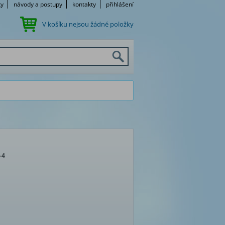
ky
návody a postupy
kontakty
přihlášení
V košíku nejsou žádné položky
-4