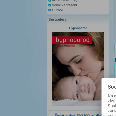
Rozebrané tituly
Volně ke stažení
Humor
Bestselery
Hypnoporod
Sou
Na 
zkva
Soub
zaří
České poklady UNESCO pro děti
scho