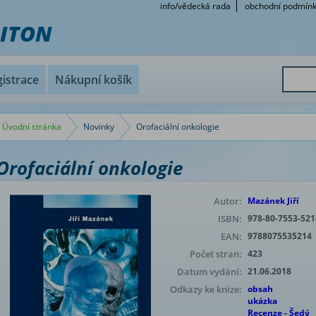
info/vědecká rada
obchodní podmín
RITON
istrace
Nákupní košík
Úvodní stránka
Novinky
Orofaciální onkologie
Orofaciální onkologie
Autor:
Mazánek Jiří
ISBN:
978-80-7553-521
EAN:
9788075535214
Počet stran:
423
Datum vydání:
21.06.2018
Odkazy ke knize:
obsah
ukázka
Recenze - Šedý