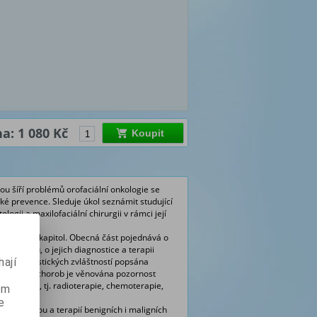
a: 1 080 Kč
Koupit
ou šíří problémů orofaciální onkologie se
ké prevence. Sleduje úkol seznámit studující
ogii a maxilofaciální chirurgii v rámci její
 ucelených kapitol. Obecná část pojednává o
rofaryngu, o jejich diagnostice a terapii
ají
e anamnestických zvláštností popsána
 nádorových chorob je věnována pozornost
 modality, tj. radioterapie, chemoterapie,
ém
e
diagnostikou a terapií benigních i maligních