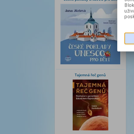
Blok
uži
posk
Tajemná řeč genů