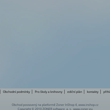
Obchodní podmínky
Pro školy a knihovny
ediční plán
kontakty
přih
Obchod postavený na platformě Zoner InShop 4, www.inshop.cz
Copyright © 2010 ZONER software, a. s., www.zoner.eu