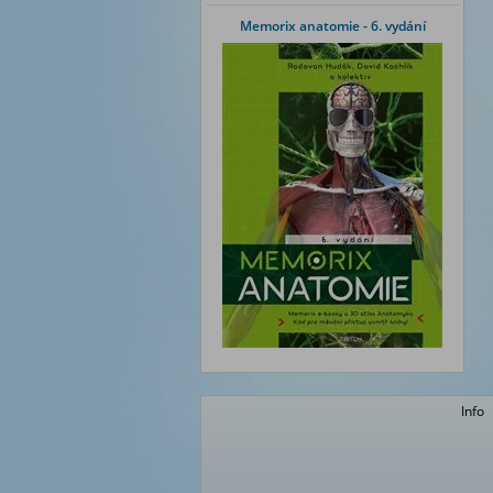
Memorix anatomie - 6. vydání
Info