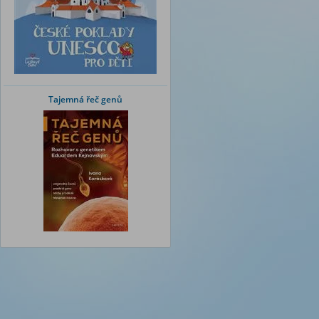
Tajemná řeč genů