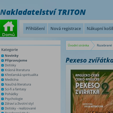
Nakladatelství TRITON
Přihlášení
Nová registrace
Nákupní koší
Úvodní stránka
Rozebrané t
Kategorie
Novinky
Pexeso zvířátka
Připravujeme
Dotisky
Krásná literatura
Křesťanská spiritualita
Medicína
Naučná literatura
Sci-fi a fantasy
Pohádky
Psychologie
Zdraví a životní styl
Dotisky - realizované