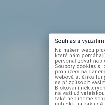
Souhlas s využití
Na našem webu prac
které nám pomáhají 
personalizovat nabí
Soubory cookies si 
prohlížeči na daném
webová stránka fung
se přizpůsobit vaši
Blokování některých
na vaši uživatelsko
také nebudeme sch
nabídku na základě 