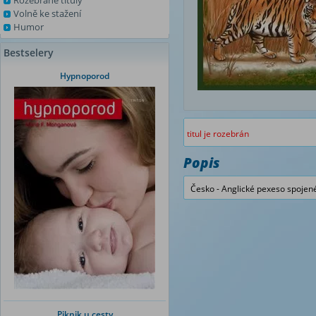
Rozebrané tituly
Volně ke stažení
Humor
Bestselery
Hypnoporod
titul je rozebrán
Popis
Česko - Anglické pexeso spojen
Piknik u cesty