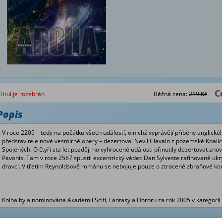
C
Titul je rozebrán
Běžná cena:
219 Kč
Popis
V roce 2205 – tedy na počátku všech událostí, o nichž vyprávějí příběhy anglické
představitele nové vesmírné opery – dezertoval Nevil Clavain z pozemské Koalice p
Spojených. O čtyři sta let později ho vyhrocené události přinutily dezertovat zn
Pavonis. Tam v roce 2567 spustil excentrický vědec Dan Sylveste rafinovaně ukr
dravci. V třetím Reynoldsově románu se nebojuje pouze o ztracené zbraňové kom
Kniha byla nominována Akademií Scifi, Fantasy a Hororu za rok 2005 v kategorii 