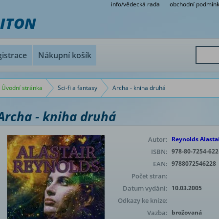
info/vědecká rada
obchodní podmín
RITON
istrace
Nákupní košík
Úvodní stránka
Sci-fi a fantasy
Archa - kniha druhá
Archa - kniha druhá
Autor:
Reynolds Alasta
ISBN:
978-80-7254-622
EAN:
9788072546228
Počet stran:
Datum vydání:
10.03.2005
Odkazy ke knize:
Vazba:
brožovaná