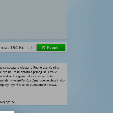
ena: 154 Kč
Koupit
ho spisovatele Alastaira Reynoldse, čelního
ro neurální čistotu a připojil se k frakci
ovu, teď vede výpravu do soustavy Delty
ytý alarm vesmířanů; a Zmarové se slétají jako
plety, nýbrž o celou budoucnost lidstva.
Nejlepší SF.