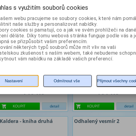
Z naší nabídky vám doporučujeme
hlas s využitím souborů cookies
Odhalený vesmír 1
Údolí vykoupení - kniha
našem webu pracujeme se soubory cookies, které nám pomáh
první
litnit naše služby a personalizovat nabídky.
ory cookies si pamatují, co a jak ve svém prohlížeči na dan
Autor: Reynolds Alastair
Autor: Reynolds Alastair
zení děláte. Díky tomu webová stránka funguje podle vás a j
pná se přizpůsobit vašim preferencím.
ování některých typů souborů může mít vliv na vaši
vatelskou zkušenost s naším webem, také nebudeme schopn
ytnout vám nabídku na základě vašich preferencí.
Nastavení
Odmítnout vše
Přijmout všechny coo
140 Kč
161 Kč
KOUPIT
detail
KOUPIT
detail
Kaldera - kniha druhá
Odhalený vesmír 2