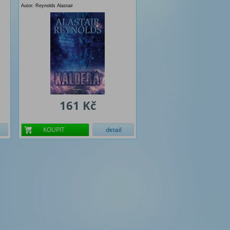
Autor: Reynolds Alastair
161 Kč
KOUPIT
detail