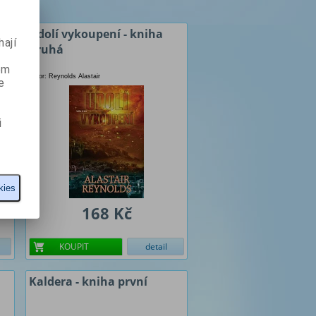
Údolí vykoupení - kniha
ají
druhá
ém
Autor: Reynolds Alastair
e
i
kies
168 Kč
KOUPIT
detail
Kaldera - kniha první