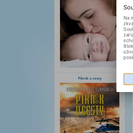
Sou
Na 
zkva
Soub
zaří
scho
Blok
uži
posk
Piknik u cesty