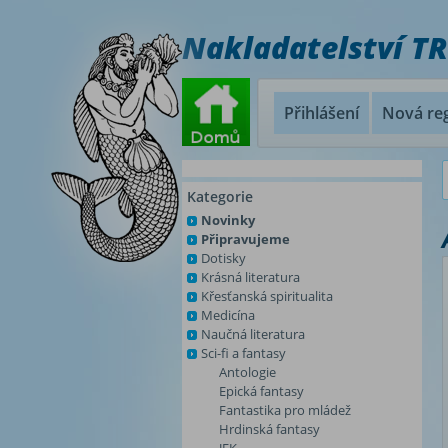
Nakladatelství T
Přihlášení
Nová reg
Kategorie
Novinky
Připravujeme
Dotisky
Krásná literatura
Křesťanská spiritualita
Medicína
Naučná literatura
Sci-fi a fantasy
Antologie
Epická fantasy
Fantastika pro mládež
Hrdinská fantasy