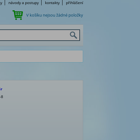
ky
návody a postupy
kontakty
přihlášení
V košíku nejsou žádné položky
ir
-8