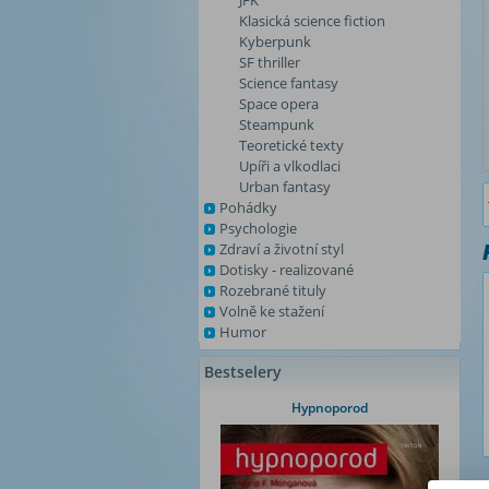
JFK
Klasická science fiction
Kyberpunk
SF thriller
Science fantasy
Space opera
Steampunk
Teoretické texty
Upíři a vlkodlaci
Urban fantasy
Pohádky
Psychologie
Zdraví a životní styl
Dotisky - realizované
Rozebrané tituly
Volně ke stažení
Humor
Bestselery
Hypnoporod