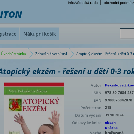
info/vědecká rada
obchodní podmín
RITON
istrace
Nákupní košík
Úvodní stránka
Zdraví a životní styl
Atopický ekzém - řešení u dětí 0-3 
Atopický ekzém - řešení u dětí 0-3 ro
Autor:
Pekárková Zíkov
ISBN:
978-80-7684-287
EAN:
9788076842878
Počet stran:
215
Datum vydání:
31.10.2024
Odkazy ke knize:
obsah
ukázka
Vazba:
brožovaná