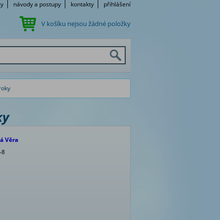
ky
návody a postupy
kontakty
přihlášení
V košíku nejsou žádné položky
roky
ky
á Věra
-8