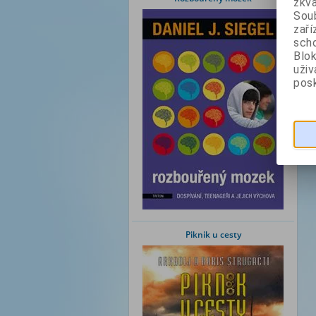
zkva
Soub
zaří
scho
Blok
uži
posk
Piknik u cesty