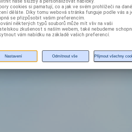
litnit naše služby a personalizovat nabídky.
ekzémem i stejné obtíže dcerky Magdy. Při jejím léčení postupovala systemat
ory cookies si pamatují, co a jak ve svém prohlížeči na dan
potravin. Tím dokázala dceřiny atopické projevy zcela vyhojit.
zení děláte. Díky tomu webová stránka funguje podle vás a j
Ovlivňování atopických projevů stravou následně ve své praxi ověřovala a zdokon
nejefektivnější. Výsledkem je jedinečná metoda, která pomohla již více než čtyře
pná se přizpůsobit vašim preferencím.
ování některých typů souborů může mít vliv na vaši
vatelskou zkušenost s naším webem, také nebudeme schopn
ytnout vám nabídku na základě vašich preferencí.
Nastavení
Odmítnout vše
Přijmout všechny coo