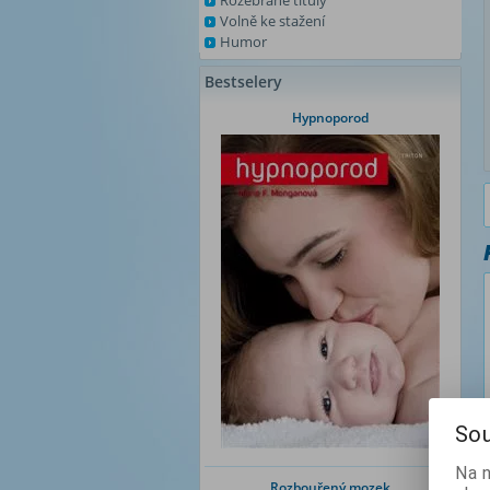
Rozebrané tituly
Volně ke stažení
Humor
Bestselery
Hypnoporod
Sou
Na 
Rozbouřený mozek