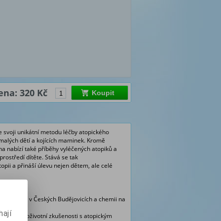
ena: 320 Kč
Koupit
je svoji unikátní metodu léčby atopického
malých dětí a kojících maminek. Kromě
a nabízí také příběhy vyléčených atopiků a
rostředí dítěte. Stává se tak
i a přináší úlevu nejen dětem, ale celé
univerzitě v Českých Budějovicích a chemii na
ají
lastní celoživotní zkušenosti s atopickým