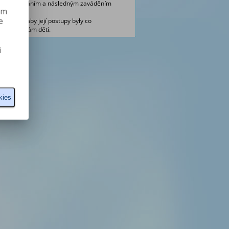
icky vysazováním a následným zaváděním
ém
e
alovala, aby její postupy byly co
m tisícovkám dětí.
i
kies