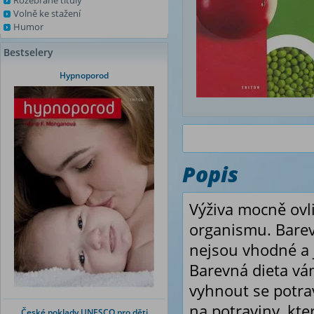
Rozebrané tituly
Volně ke stažení
Humor
Bestselery
Hypnoporod
Popis
Výživa mocně ovl
organismu. Barevn
nejsou vhodné a j
Barevná dieta vá
vyhnout se potra
na potraviny, kt
České poklady UNESCO pro děti