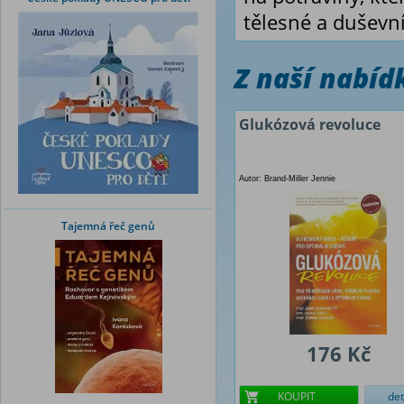
tělesné a duševní
Z naší nabí
Glukózová revoluce
Autor: Brand-Miller Jennie
Tajemná řeč genů
176 Kč
KOUPIT
det