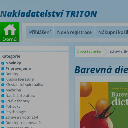
Nakladatelství TRITON
Přihlášení
Nová registrace
Nákupní koší
Úvodní stránka
Zdraví a živ
Kategorie
Novinky
Barevná di
Připravujeme
Dotisky
Krásná literatura
Křesťanská spiritualita
Medicína
Naučná literatura
Sci-fi a fantasy
Pohádky
Psychologie
Zdraví a životní styl
Dotisky - realizované