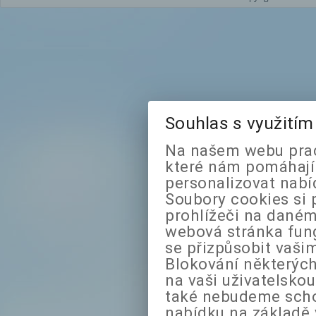
Souhlas s využití
Na našem webu prac
které nám pomáhají 
personalizovat nabí
Soubory cookies si 
prohlížeči na daném
webová stránka fung
se přizpůsobit vaši
Blokování některých
na vaši uživatelsko
také nebudeme sch
nabídku na základě 