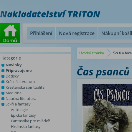
Nakladatelství TRITON
Přihlášení
Nová registrace
Nákupní koší
Úvodní stránka
Sci-fi a fan
Kategorie
Novinky
Čas psanců 
Připravujeme
Dotisky
Krásná literatura
Křesťanská spiritualita
Medicína
Naučná literatura
Sci-fi a fantasy
Antologie
Epická fantasy
Fantastika pro mládež
Hrdinská fantasy