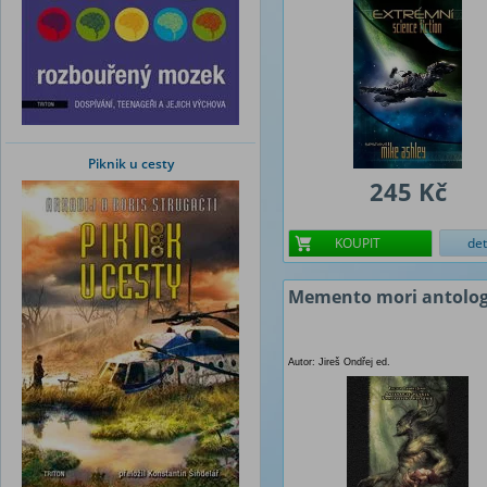
Piknik u cesty
245 Kč
KOUPIT
det
Memento mori antolog
Autor: Jireš Ondřej ed.