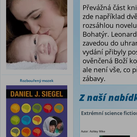
Převážná část kn
zde například dv
rozsáhlou novelu
Bohatýr. Leonard
zavedou do uhran
vydání přibyly po
ověnčená Boží kop
ale není vše, co p
zábavy.
Rozbouřený mozek
Z naší nabí
Extrémní science ficti
Autor: Ashley Mike