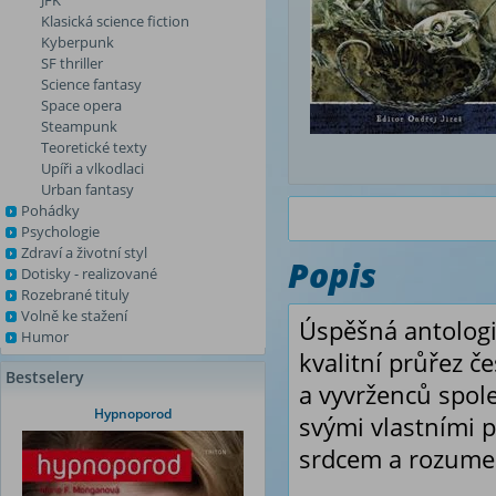
JFK
Klasická science fiction
Kyberpunk
SF thriller
Science fantasy
Space opera
Steampunk
Teoretické texty
Upíři a vlkodlaci
Urban fantasy
Pohádky
Psychologie
Zdraví a životní styl
Popis
Dotisky - realizované
Rozebrané tituly
Volně ke stažení
Úspěšná antolog
Humor
kvalitní průřez č
Bestselery
a vyvrženců spole
Hypnoporod
svými vlastními p
srdcem a rozumem