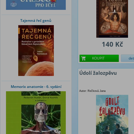
Tajemná řeč genů
140 Kč
KOUPIT
det
Údolí žalozpěvu
Memorix anatomie - 6. vydání
Autor: Rečková Jana