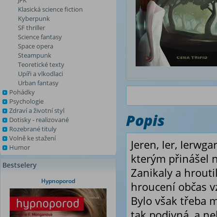
JFK
Klasická science fiction
Kyberpunk
SF thriller
Science fantasy
Space opera
Steampunk
Teoretické texty
Upíři a vlkodlaci
Urban fantasy
Pohádky
Psychologie
Zdraví a životní styl
Popis
Dotisky - realizované
Rozebrané tituly
Volně ke stažení
Jeren, Ier, Ierwga
Humor
kterým přinášel n
Bestselery
Zanikaly a hrout
Hypnoporod
hroucení občas v
Bylo však třeba m
tak podivná, a n