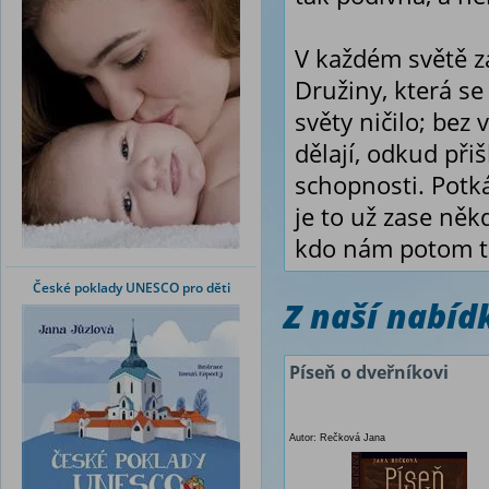
V každém světě z
Družiny, která se
světy ničilo; bez
dělají, odkud přiš
schopnosti. Potká
je to už zase něk
kdo nám potom t
České poklady UNESCO pro děti
Z naší nabí
Píseň o dveřníkovi
Autor: Rečková Jana