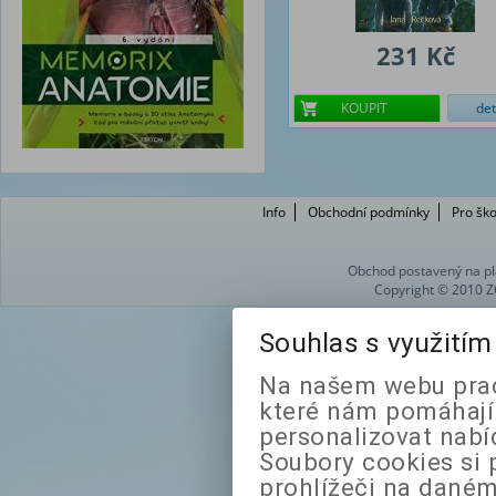
231 Kč
KOUPIT
det
Info
Obchodní podmínky
Pro ško
Obchod postavený na pl
Copyright © 2010 Z
Souhlas s využití
Na našem webu prac
které nám pomáhají 
personalizovat nabí
Soubory cookies si 
prohlížeči na daném