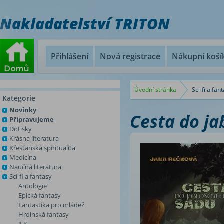
Nakladatelství TRITON
Přihlášení
Nová registrace
Nákupní koší
Úvodní stránka
Sci-fi a fan
Kategorie
Novinky
Cesta do j
Připravujeme
Dotisky
Krásná literatura
Křesťanská spiritualita
Medicína
Naučná literatura
Sci-fi a fantasy
Antologie
Epická fantasy
Fantastika pro mládež
Hrdinská fantasy