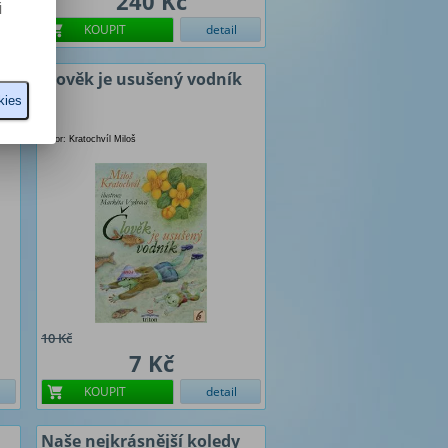
240 Kč
i
KOUPIT
detail
Člověk je usušený vodník
kies
Autor: Kratochvíl Miloš
10 Kč
7 Kč
KOUPIT
detail
Naše nejkrásnější koledy