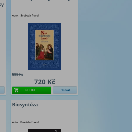
ky
Autor: Svoboda Pavel
899 Kč
720 Kč
KOUPIT
detail
Biosyntéza
Autor: Boadella David