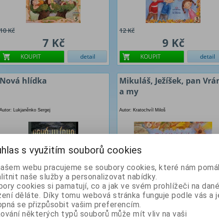
10 Kč
12 Kč
7 Kč
9 Kč
KOUPIT
detail
KOUPIT
detail
Nová hlídka
Mikuláš, Ježíšek, pan Vrá
a my
Autor: Lukjaněnko Sergej
Autor: Kratochvíl Miloš
hlas s využitím souborů cookies
našem webu pracujeme se soubory cookies, které nám pomáh
litnit naše služby a personalizovat nabídky.
ory cookies si pamatují, co a jak ve svém prohlížeči na dan
zení děláte. Díky tomu webová stránka funguje podle vás a j
pná se přizpůsobit vašim preferencím.
299 Kč
299 Kč
ování některých typů souborů může mít vliv na vaši