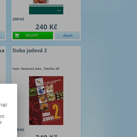
299 Kč
240 Kč
KOUPIT
detail
na
Doba jedová 2
Autor: Strunecká Anna , Patočka Jiří
ají
ém
e
300 Kč