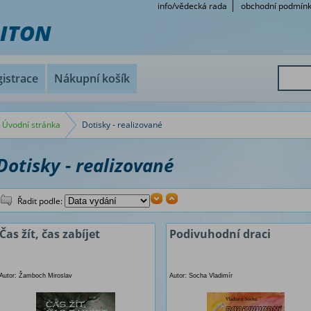
info/vědecká rada
obchodní podmín
RITON
istrace
Nákupní košík
Úvodní stránka
Dotisky - realizované
Dotisky - realizované
Řadit podle:
Čas žít, čas zabíjet
Podivuhodní draci
Autor: Žamboch Miroslav
Autor: Socha Vladimír