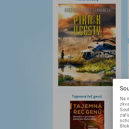
Sou
Tajemná řeč genů
Na 
zkva
Soub
zaří
scho
Blok