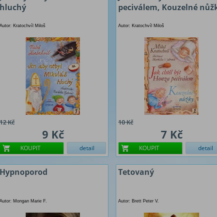
hluchý
peciválem, Kouzelné nůž
Autor: Kratochvíl Miloš
Autor: Kratochvíl Miloš
12 Kč
10 Kč
9 Kč
7 Kč
KOUPIT
detail
KOUPIT
detail
Hypnoporod
Tetovaný
Autor: Mongan Marie F.
Autor: Brett Peter V.