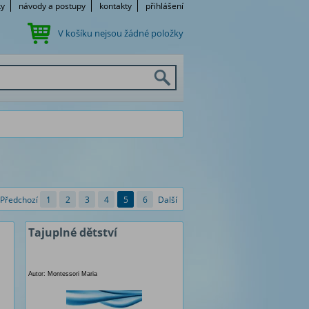
ky
návody a postupy
kontakty
přihlášení
V košíku nejsou žádné položky
Předchozí
1
2
3
4
5
6
Další
Tajuplné dětství
Autor: Montessori Maria