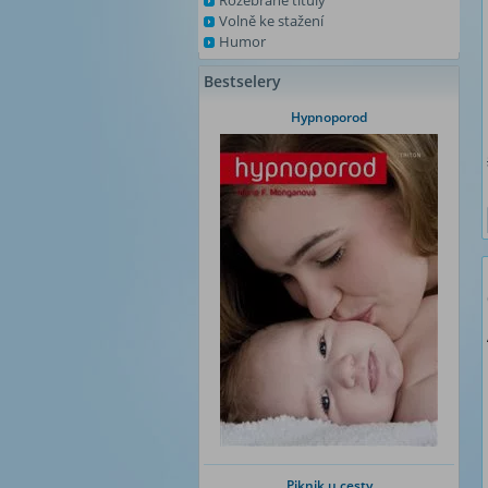
Rozebrané tituly
Volně ke stažení
Humor
Bestselery
Hypnoporod
Piknik u cesty