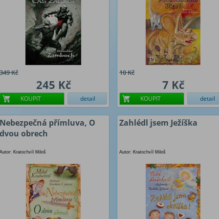
349 Kč
10 Kč
245 Kč
7 Kč
KOUPIT
detail
KOUPIT
detail
Nebezpečná přímluva, O
Zahlédl jsem Ježíška
dvou obrech
Autor: Kratochvíl Miloš
Autor: Kratochvíl Miloš