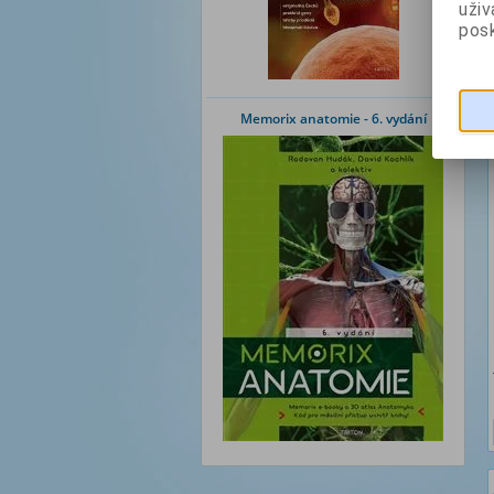
uži
posk
Memorix anatomie - 6. vydání