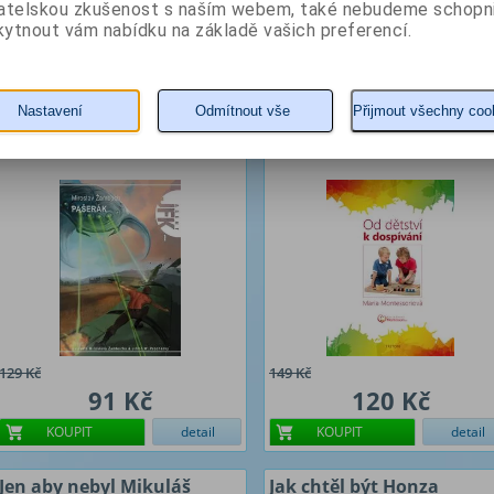
209 Kč
240 Kč
vatelskou zkušenost s naším webem, také nebudeme schopn
ytnout vám nabídku na základě vašich preferencí.
KOUPIT
detail
KOUPIT
detail
JFK 1 - Pašerák
Od dětství k dospívání
Nastavení
Odmítnout vše
Přijmout všechny coo
Autor: Žamboch Miroslav
Autor: Montessori Maria
129 Kč
149 Kč
91 Kč
120 Kč
KOUPIT
detail
KOUPIT
detail
Jen aby nebyl Mikuláš
Jak chtěl být Honza