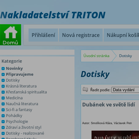
Nakladatelství TRITON
Přihlášení
Nová registrace
Nákupní koší
Úvodní stránka
Dotisky
Kategorie
Novinky
Dotisky
Připravujeme
Dotisky
Krásná literatura
Řadit podle:
Křesťanská spiritualita
Medicína
Naučná literatura
Dubánek ve světě lidí
Sci-fi a fantasy
Pohádky
Psychologie
Autor: Smolíková Klára, Václavek Petr
Zdraví a životní styl
Dotisky - realizované