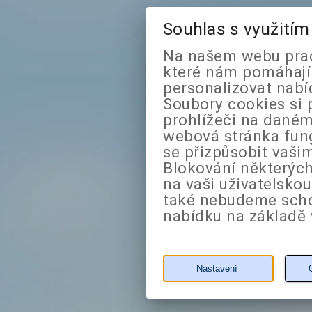
Souhlas s využití
Na našem webu prac
které nám pomáhají 
personalizovat nabí
Soubory cookies si 
prohlížeči na daném
webová stránka fung
se přizpůsobit vaši
Blokování některých
na vaši uživatelsko
také nebudeme sch
nabídku na základě 
Nastavení