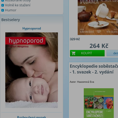
Rozebrané tituly
Volně ke stažení
Humor
Bestselery
Hypnoporod
329 Kč
264 Kč
KOUPIT
det
Encyklopedie soběstač
- 1. svazek - 2. vydání
Autor: Hauserová Eva
Rozbouřený mozek