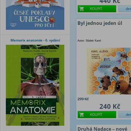
440 Kč
KOUPIT
det
Byl jednou jeden úl
Memorix anatomie - 6. vydání
Autor: Sládek Karel
299 Kč
240 Kč
KOUPIT
det
Druhá Nadace – nové