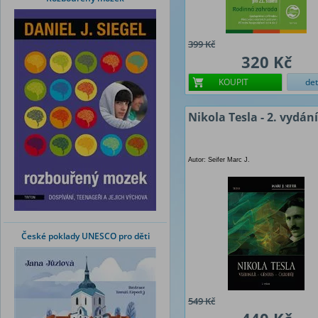
399 Kč
320 Kč
KOUPIT
det
Nikola Tesla - 2. vydání
Autor: Seifer Marc J.
České poklady UNESCO pro děti
549 Kč