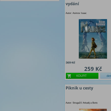
vydání
Autor: Asimov Isaac
369 Kč
259 Kč
KOUPIT
det
Piknik u cesty
Autor: Strugačtí Arkadij a Boris