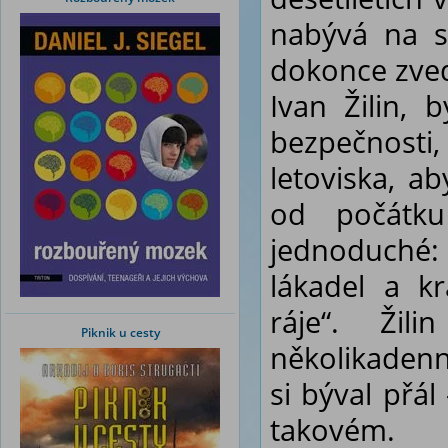
nabývá na s
dokonce zve
Ivan Žilin,
bezpečnosti,
letoviska, ab
od počátku
jednoduché
lákadel a kr
ráje“. Ži
Piknik u cesty
několikadenn
si býval přál
takovém.