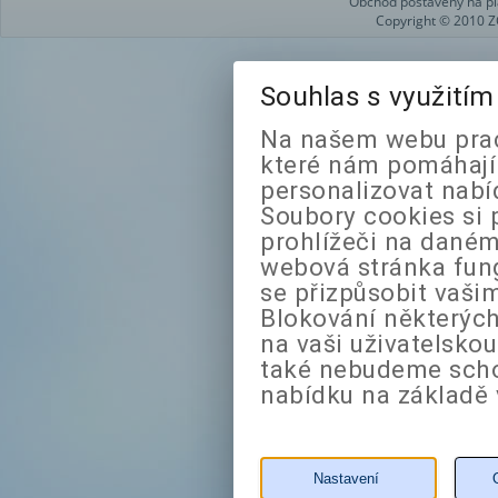
Obchod postavený na pl
Copyright © 2010 Z
Souhlas s využití
Na našem webu prac
které nám pomáhají 
personalizovat nabí
Soubory cookies si 
prohlížeči na daném
webová stránka fung
se přizpůsobit vaši
Blokování některých
na vaši uživatelsko
také nebudeme sch
nabídku na základě 
Nastavení