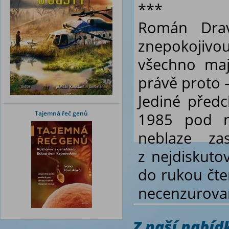
***
Román
Dra
znepokojivo
všechno maj
právě proto 
Jediné předc
Tajemná řeč genů
1985 pod 
neblaze za
z nejdiskuto
do rukou čt
necenzurovan
Z naší nabí