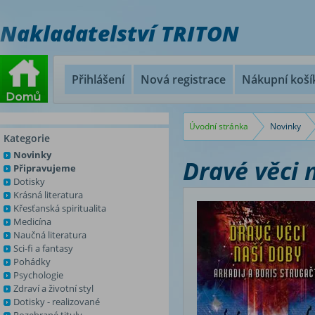
Nakladatelství TRITON
Přihlášení
Nová registrace
Nákupní koší
Úvodní stránka
Novinky
Kategorie
Novinky
Dravé věci 
Připravujeme
Dotisky
Krásná literatura
Křesťanská spiritualita
Medicína
Naučná literatura
Sci-fi a fantasy
Pohádky
Psychologie
Zdraví a životní styl
Dotisky - realizované