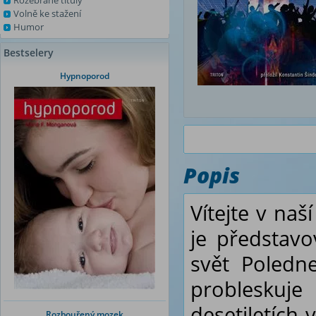
Rozebrané tituly
Volně ke stažení
Humor
Bestselery
Hypnoporod
Popis
Vítejte v naš
je představo
svět Poledne
probleskuj
desetiletích
Rozbouřený mozek