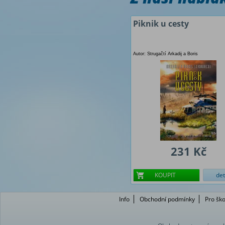
Piknik u cesty
Autor: Strugačtí Arkadij a Boris
231 Kč
KOUPIT
det
Info
Obchodní podmínky
Pro ško