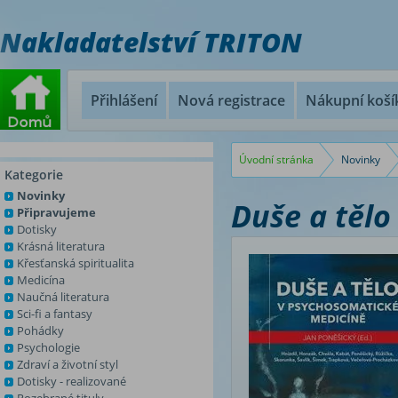
Nakladatelství TRITON
Přihlášení
Nová registrace
Nákupní koší
Úvodní stránka
Novinky
Kategorie
Novinky
Duše a tělo
Připravujeme
Dotisky
Krásná literatura
Křesťanská spiritualita
Medicína
Naučná literatura
Sci-fi a fantasy
Pohádky
Psychologie
Zdraví a životní styl
Dotisky - realizované