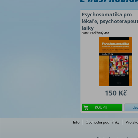
Psychosomatika pro
lékaře, psychoterapeut
laiky
Autor: Poněšický Jan
150 Kč
KOUPIT
det
Info
Obchodní podmínky
Pro ško