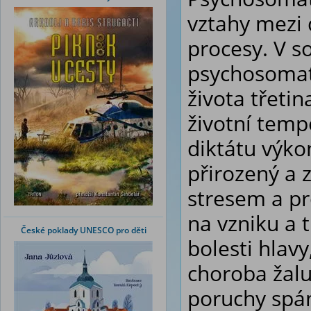
vztahy mezi 
procesy. V s
psychosoma
života třetin
životní tempo
diktátu výko
přirozený a 
stresem a pr
na vzniku a t
České poklady UNESCO pro děti
bolesti hlavy
choroba žalu
poruchy spán