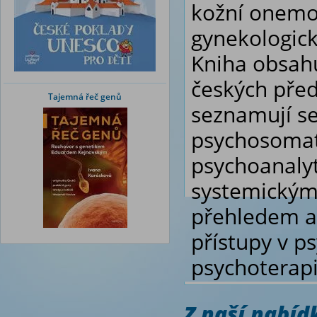
kožní onemoc
gynekologické
Kniha obsahu
českých před
Tajemná řeč genů
seznamují se
psychosomat
psychoanalyt
systemickým,
přehledem a 
přístupy v p
psychoterapi
Z naší nabí