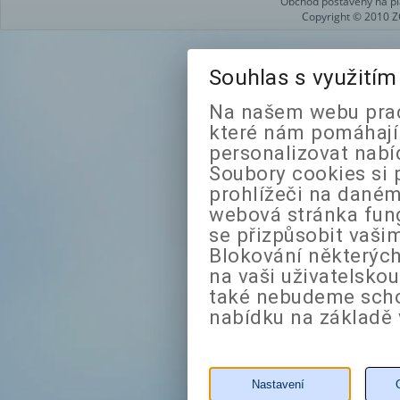
Obchod postavený na pl
Copyright © 2010 Z
Souhlas s využití
Na našem webu prac
které nám pomáhají 
personalizovat nabí
Soubory cookies si 
prohlížeči na daném
webová stránka fung
se přizpůsobit vaši
Blokování některých
na vaši uživatelsko
také nebudeme sch
nabídku na základě 
Nastavení