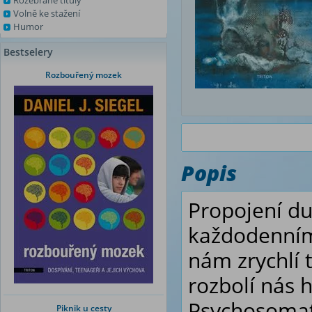
Rozebrané tituly
Volně ke stažení
Humor
Bestselery
Rozbouřený mozek
Popis
Propojení du
každodenním 
nám zrychlí t
rozbolí nás h
Psychosomat
Piknik u cesty