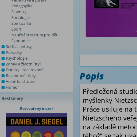
Pacientské a zdraví
Pedagogika
Slovníky
Sociologie
Spiritualita
Sport
Naučná literatura pro děti
Ekonomie
Sci-fi a fantasy
Pohádky
Psychologie
Zdraví a životní styl
Dotisky - realizované
Popis
Rozebrané tituly
Volně ke stažení
Humor
Předložená studie
Bestselery
myšlenky Nietzsc
Práce usiluje na 
Rozbouřený mozek
Nietzscheho veřej
na základě metod
téhož“ se tak uk