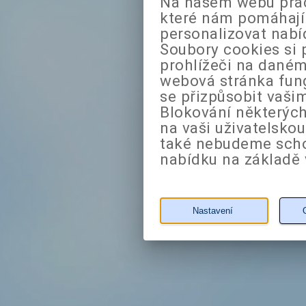
Na našem webu prac
které nám pomáhají 
personalizovat nabí
Soubory cookies si 
prohlížeči na daném
webová stránka fung
se přizpůsobit vaši
Blokování některých
na vaši uživatelsko
také nebudeme sch
nabídku na základě 
Nastavení