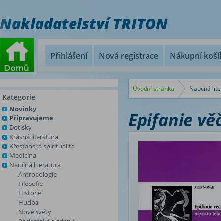
Nakladatelství TRITON
Přihlášení
Nová registrace
Nákupní koší
Úvodní stránka
Naučná lite
Kategorie
Novinky
Epifanie vě
Připravujeme
Dotisky
Krásná literatura
Křesťanská spiritualita
Medicína
Naučná literatura
Antropologie
Filosofie
Historie
Hudba
Nové světy