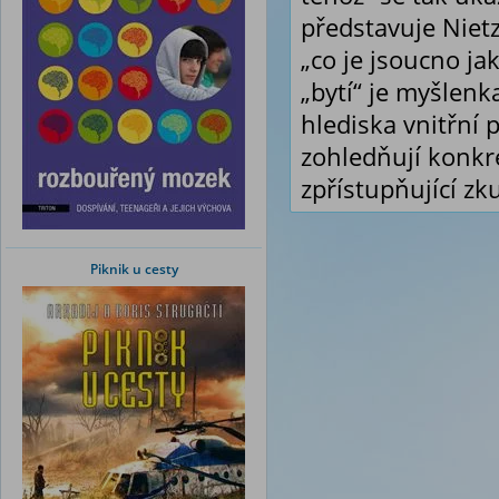
představuje Niet
„co je jsoucno ja
„bytí“ je myšlenk
hlediska vnitřní 
zohledňují konkré
zpřístupňující z
Piknik u cesty