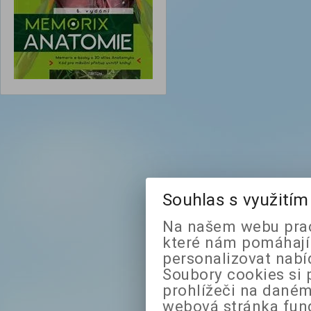
Souhlas s využití
Na našem webu prac
které nám pomáhají 
personalizovat nabí
Soubory cookies si 
prohlížeči na daném
webová stránka fung