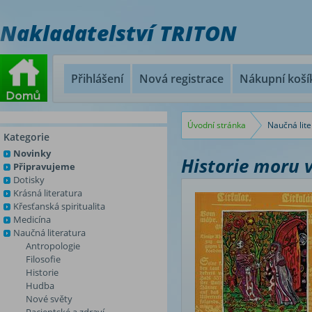
Nakladatelství TRITON
Přihlášení
Nová registrace
Nákupní koší
Úvodní stránka
Naučná lite
Kategorie
Novinky
Historie moru 
Připravujeme
Dotisky
Krásná literatura
Křesťanská spiritualita
Medicína
Naučná literatura
Antropologie
Filosofie
Historie
Hudba
Nové světy