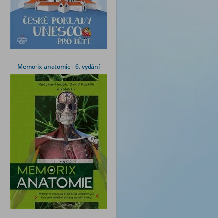
Memorix anatomie - 6. vydání