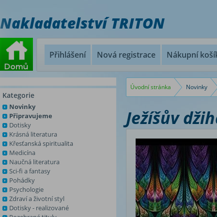
Nakladatelství TRITON
Přihlášení
Nová registrace
Nákupní koší
Úvodní stránka
Novinky
Kategorie
Novinky
Ježíšův dži
Připravujeme
Dotisky
Krásná literatura
Křesťanská spiritualita
Medicína
Naučná literatura
Sci-fi a fantasy
Pohádky
Psychologie
Zdraví a životní styl
Dotisky - realizované