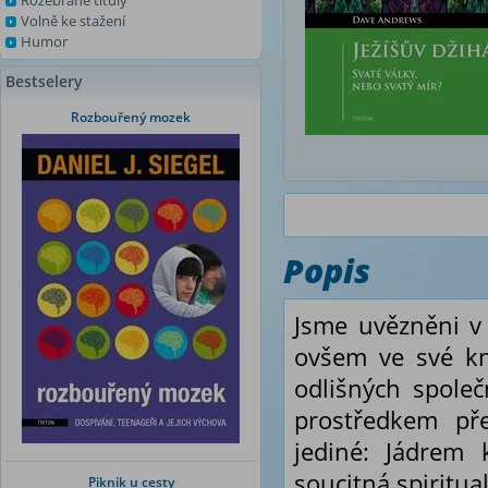
Rozebrané tituly
Volně ke stažení
Humor
Bestselery
Rozbouřený mozek
Popis
Jsme uvězněni v
ovšem ve své kn
odlišných společ
prostředkem pře
jediné: Jádrem 
soucitná spiritual
Piknik u cesty