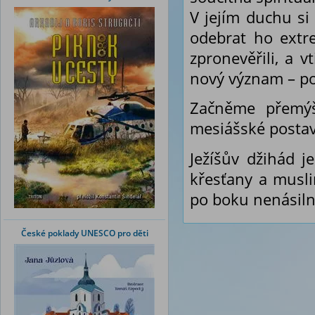
V jejím duchu si
odebrat ho extre
zpronevěřili, a 
nový význam – po
Začněme přemýš
mesiášské postav
Ježíšův džihád j
křesťany a muslim
po boku nenásiln
České poklady UNESCO pro děti