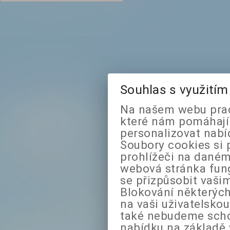
Souhlas s využití
Na našem webu prac
které nám pomáhají 
personalizovat nabí
Soubory cookies si 
prohlížeči na daném
webová stránka fung
se přizpůsobit vaši
Blokování některých
na vaši uživatelsko
také nebudeme sch
nabídku na základě 