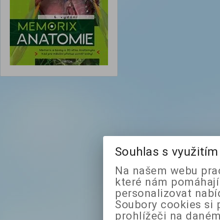
Souhlas s využití
Na našem webu prac
které nám pomáhají 
personalizovat nabí
Soubory cookies si 
prohlížeči na daném