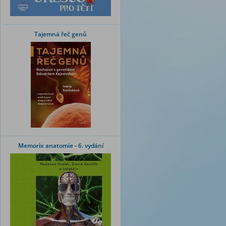
Tajemná řeč genů
Memorix anatomie - 6. vydání