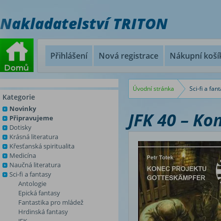
Nakladatelství TRITON
Přihlášení
Nová registrace
Nákupní koší
Úvodní stránka
Sci-fi a fan
Kategorie
Novinky
JFK 40 – Ko
Připravujeme
Dotisky
Krásná literatura
Křesťanská spiritualita
Medicína
Naučná literatura
Sci-fi a fantasy
Antologie
Epická fantasy
Fantastika pro mládež
Hrdinská fantasy