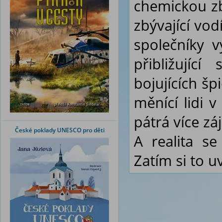
chemickou zb
zbývající vod
společníky 
přibližujíc
bojujících šp
měnící lidi v
pátrá více zá
České poklady UNESCO pro děti
A realita s
Zatím si to 