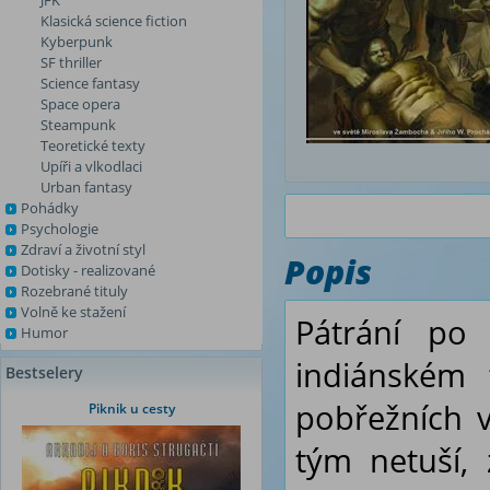
JFK
Klasická science fiction
Kyberpunk
SF thriller
Science fantasy
Space opera
Steampunk
Teoretické texty
Upíři a vlkodlaci
Urban fantasy
Pohádky
Psychologie
Zdraví a životní styl
Popis
Dotisky - realizované
Rozebrané tituly
Volně ke stažení
Pátrání po
Humor
indiánském 
Bestselery
pobřežních 
Piknik u cesty
tým netuší,