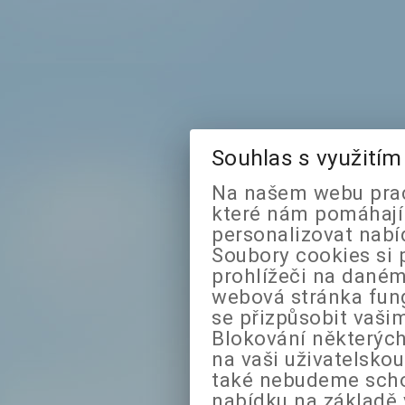
Souhlas s využití
Na našem webu prac
které nám pomáhají 
personalizovat nabí
Soubory cookies si 
prohlížeči na daném
webová stránka fung
se přizpůsobit vaši
Blokování některých
na vaši uživatelsko
také nebudeme sch
nabídku na základě 