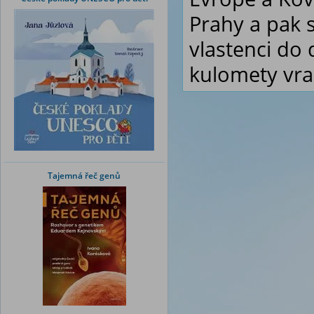
Prahy a pak 
vlastenci do d
kulomety vra
Tajemná řeč genů