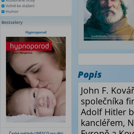
Rozebrané tituly
Volně ke stažení
Humor
Bestselery
Hypnoporod
Popis
John F. Kovář
společníka f
Adolf Hitler
kancléřem, Ně
Evropě a Ková
České poklady UNESCO pro děti