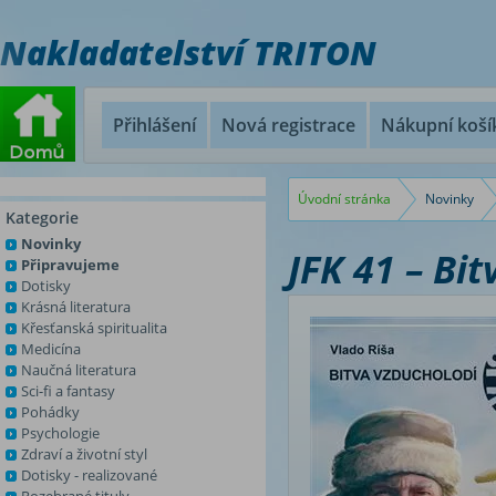
Nakladatelství TRITON
Přihlášení
Nová registrace
Nákupní koší
Úvodní stránka
Novinky
Kategorie
Novinky
JFK 41 – Bi
Připravujeme
Dotisky
Krásná literatura
Křesťanská spiritualita
Medicína
Naučná literatura
Sci-fi a fantasy
Pohádky
Psychologie
Zdraví a životní styl
Dotisky - realizované