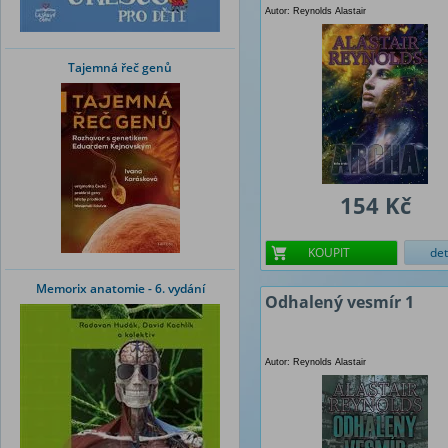
Autor: Reynolds Alastair
Tajemná řeč genů
154 Kč
KOUPIT
det
Memorix anatomie - 6. vydání
Odhalený vesmír 1
Autor: Reynolds Alastair