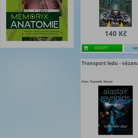
140 Kč
KOUPIT
det
Transport ledu - vázan
Autor: Reynolds Alastair