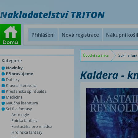
Nakladatelství TRITON
Přihlášení
Nová registrace
Nákupní koší
Úvodní stránka
Sci-fi a fan
Kategorie
Novinky
Kaldera - k
Připravujeme
Dotisky
Krásná literatura
Křesťanská spiritualita
Medicína
Naučná literatura
Sci-fi a fantasy
Antologie
Epická fantasy
Fantastika pro mládež
Hrdinská fantasy