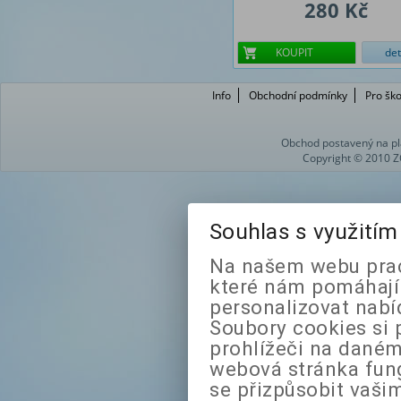
280 Kč
KOUPIT
det
Info
Obchodní podmínky
Pro ško
Obchod postavený na pl
Copyright © 2010 Z
Souhlas s využití
Na našem webu prac
které nám pomáhají 
personalizovat nabí
Soubory cookies si 
prohlížeči na daném
webová stránka fung
se přizpůsobit vaši