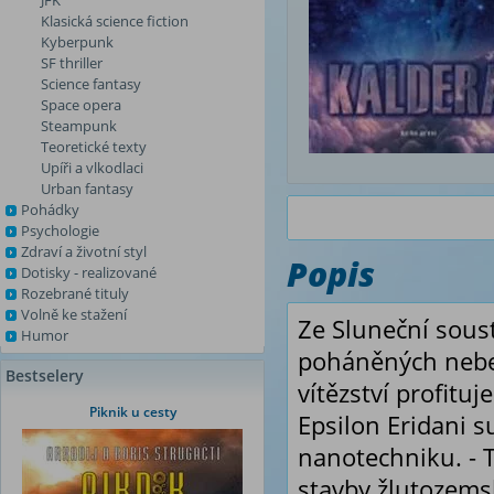
JFK
Klasická science fiction
Kyberpunk
SF thriller
Science fantasy
Space opera
Steampunk
Teoretické texty
Upíři a vlkodlaci
Urban fantasy
Pohádky
Psychologie
Zdraví a životní styl
Popis
Dotisky - realizované
Rozebrané tituly
Volně ke stažení
Ze Sluneční soust
Humor
poháněných nebez
Bestselery
vítězství profitu
Piknik u cesty
Epsilon Eridani 
nanotechniku. - T
stavby žlutozems