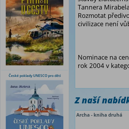
Tannera Mirabela
Rozmotat předivo 
civilizace není v
Nominace na cenu
rok 2004 v katego
České poklady UNESCO pro děti
Z naší nabí
Archa - kniha druhá