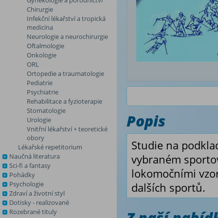
Gynekologie a porodnictví
Chirurgie
Infekční lékařství a tropická
medicína
Neurologie a neurochirurgie
Oftalmologie
Onkologie
ORL
Ortopedie a traumatologie
Pediatrie
Psychiatrie
Rehabilitace a fyzioterapie
Stomatologie
Popis
Urologie
Vnitřní lékařství + teoretické
obory
Studie na podkl
Lékařské repetitorium
Naučná literatura
vybraném sportov
Sci-fi a fantasy
lokomočními vzor
Pohádky
Psychologie
dalších sportů.
Zdraví a životní styl
Dotisky - realizované
Rozebrané tituly
Z naší nabí