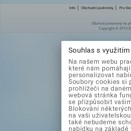
Info
Obchodní podmínky
Pro ško
Obchod postavený na pl
Copyright © 2010 Z
Souhlas s využití
Na našem webu prac
které nám pomáhají 
personalizovat nabí
Soubory cookies si 
prohlížeči na daném
webová stránka fung
se přizpůsobit vaši
Blokování některých
na vaši uživatelsko
také nebudeme sch
nabídku na základě 