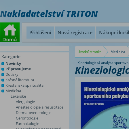
Nakladatelství TRITON
Přihlášení
Nová registrace
Nákupní koší
Úvodní stránka
Medicína
Kategorie
Kineziologická analýza sportov
Novinky
Kineziologi
Připravujeme
Dotisky
Krásná literatura
Křesťanská spiritualita
Medicína
Lékařské
Alergologie
Anesteziologie a resuscitace
Dermatovenerologie
Gerontologie
Farmakologie