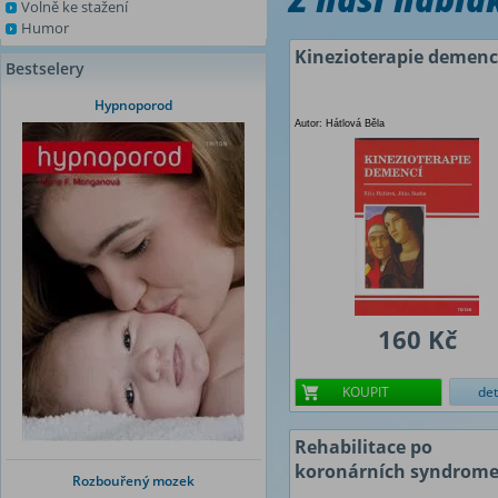
Volně ke stažení
Humor
Kinezioterapie demenc
Bestselery
Hypnoporod
Autor: Hátlová Běla
160 Kč
KOUPIT
det
Rehabilitace po
koronárních syndrom
Rozbouřený mozek