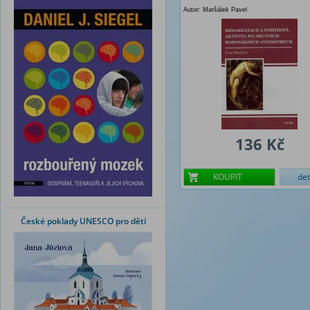
Autor: Maršálek Pavel
136 Kč
KOUPIT
det
České poklady UNESCO pro děti