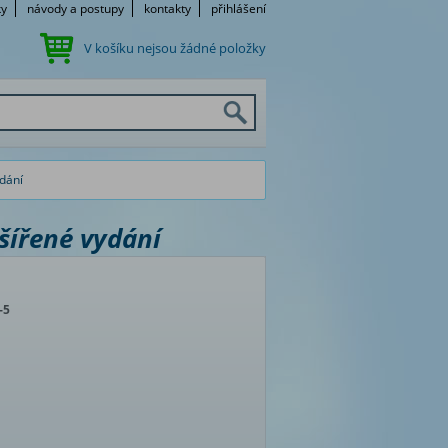
ky
návody a postupy
kontakty
přihlášení
V košíku nejsou žádné položky
ydání
šířené vydání
-5