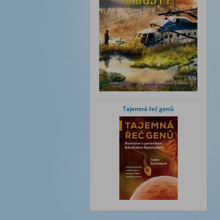
Tajemná řeč genů