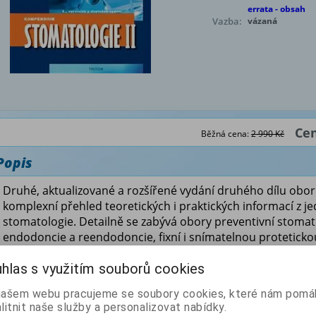
errata - obsah
Vazba:
vázaná
Cen
Běžná cena:
2 990 Kč
Popis
Druhé, aktualizované a rozšířené vydání druhého dílu ob
komplexní přehled teoretických i praktických informací z 
stomatologie. Detailně se zabývá obory preventivní stomat
endodoncie a reendodoncie, fixní i snímatelnou proteticko
stomatologií, parodontologií, onemocněními ústních slizni
hlas s využitím souborů cookies
dermatologických onemocnění orofaciální oblasti, ortodonc
evoluční teorie a ekonomie. Navazuje tak na teoretické zá
našem webu pracujeme se soubory cookies, které nám pomáh
v I. dílu, které dále rozšiřuje. V celé monografii je stomato
litnit naše služby a personalizovat nabídky.
se integrální součástí celého lidského těla, proto jsou de