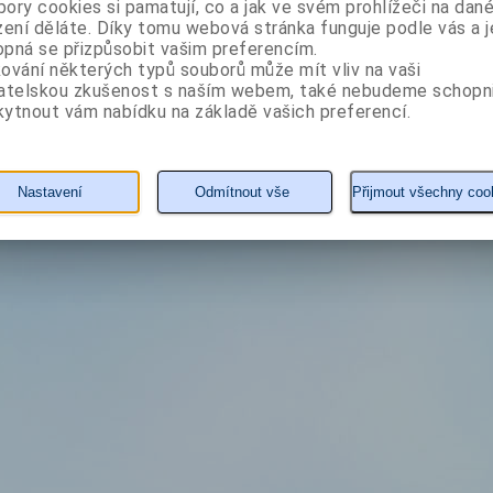
ory cookies si pamatují, co a jak ve svém prohlížeči na dan
orofaciální oblasti, která mohou ovlivňovat jiné systémy tě
zení děláte. Díky tomu webová stránka funguje podle vás a j
systémů, jež se naopak mohou projevovat v orofaciální oblas
pná se přizpůsobit vašim preferencím.
je primárně určena všem specialistům v oboru stomatologi
ování některých typů souborů může mít vliv na vaši
vatelskou zkušenost s naším webem, také nebudeme schopn
ale i specialistům ostatních styčných oborů, zubním techn
ytnout vám nabídku na základě vašich preferencí.
dentálním hygienistkám i studentům příbuzných oborů. Kn
množstvím barevných ilustrací i klinických fotografií. Publ
Nastavení
Odmítnout vše
Přijmout všechny coo