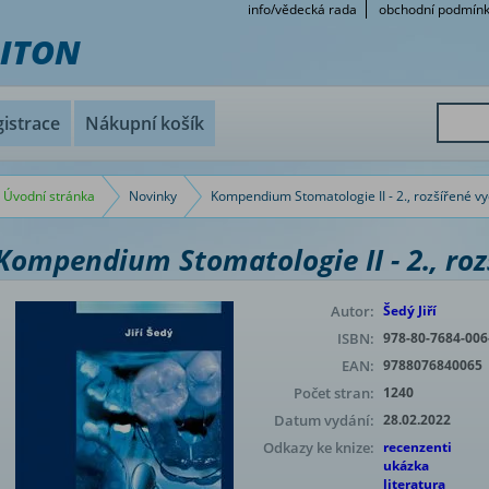
info/vědecká rada
obchodní podmín
RITON
istrace
Nákupní košík
Úvodní stránka
Novinky
Kompendium Stomatologie II - 2., rozšířené v
Kompendium Stomatologie II - 2., roz
Autor:
Šedý Jiří
ISBN:
978-80-7684-006
EAN:
9788076840065
Počet stran:
1240
Datum vydání:
28.02.2022
Odkazy ke knize:
recenzenti
ukázka
literatura