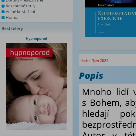
Dotisky - realizované
Rozebrané tituly
Volně ke stažení
Humor
Bestselery
Hypnoporod
dotisk říjen 2025
Popis
Mnoho lidí 
s Bohem, aby
hledají p
bezprostředn
Autor v té