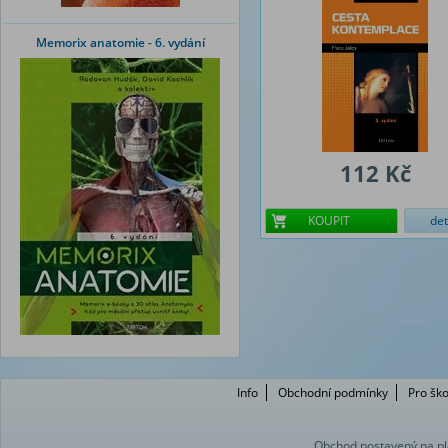
Memorix anatomie - 6. vydání
112 Kč
KOUPIT
det
Info
Obchodní podmínky
Pro ško
Obchod postavený na pl