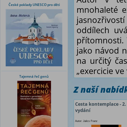
České poklady UNESCO pro děti
mnohaleté e
jasnozřivos
oddílech uv
přítomnosti.
jako návod n
na určitý ča
„exercicie ve
Tajemná řeč genů
Z naší nabí
Cesta kontemplace - 2.
vydání
Autor: Jalics Franz