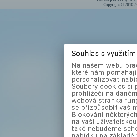
Copyright © 2010 Z
Souhlas s využití
Na našem webu prac
které nám pomáhají 
personalizovat nabí
Soubory cookies si 
prohlížeči na daném
webová stránka fung
se přizpůsobit vaši
Blokování některých
na vaši uživatelsko
také nebudeme sch
nabídku na základě 