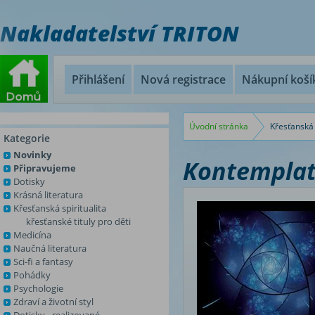
Nakladatelství TRITON
Přihlášení
Nová registrace
Nákupní koší
Úvodní stránka
Křesťanská 
Kategorie
Novinky
Kontemplati
Připravujeme
Dotisky
Krásná literatura
Křesťanská spiritualita
křesťanské tituly pro děti
Medicína
Naučná literatura
Sci-fi a fantasy
Pohádky
Psychologie
Zdraví a životní styl