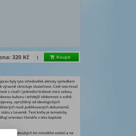
ena: 320 Kč
Koupit
prav byly tyto středověké aktivity výsledkem
k výrazně zkresluje skutečnost. Celé toto hnutí
vé s císaři i jednotliví králové mezi sebou,
bovou kulturu i tehdejší vědomosti o světě.
 výpravy, oproštěný od ideologických
í některých nově publikovaných dokumentů.
tátu v Levantě. Text knihy je tematicky
ují orientaci čtenáře v této kapitole
á od sedmdesátých let minulého století a na