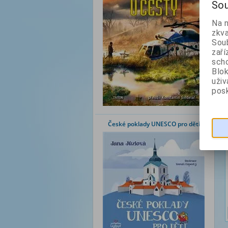
Sou
Na 
zkva
Soub
zaří
scho
Blok
uži
posk
České poklady UNESCO pro děti