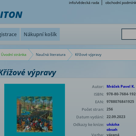
info/vědecká rada
obchodní podmín
RITON
istrace
Nákupní košík
Úvodní stránka
Naučná literatura
Křížové výpravy
Křížové výpravy
Autor:
Mráček Pavel K.
ISBN:
978-80-7684-192
EAN:
9788076841925
Počet stran:
256
Datum vydání:
22.09.2023
Odkazy ke knize:
ukázka
obsah
Vazba:
vázaná