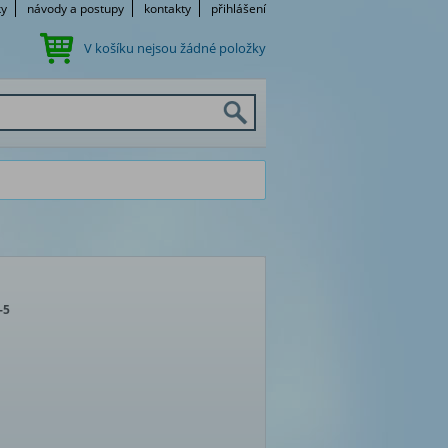
ky
návody a postupy
kontakty
přihlášení
V košíku nejsou žádné položky
-5