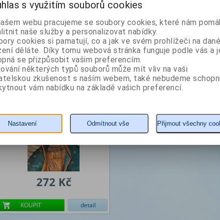
hlas s využitím souborů cookies
toto téma po několika samizdatových titulech vydal po pádu totality knižně mj. p
inkvizici.
našem webu pracujeme se soubory cookies, které nám pomáh
litnit naše služby a personalizovat nabídky.
Z naší nabídky vám doporučujeme
ory cookies si pamatují, co a jak ve svém prohlížeči na dan
zení děláte. Díky tomu webová stránka funguje podle vás a j
Panna Maria Guadalupská
pná se přizpůsobit vašim preferencím.
ování některých typů souborů může mít vliv na vaši
vatelskou zkušenost s naším webem, také nebudeme schopn
ytnout vám nabídku na základě vašich preferencí.
Autor: Mráček Pavel K.
Nastavení
Odmítnout vše
Přijmout všechny coo
272 Kč
KOUPIT
detail