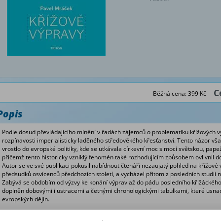
C
Běžná cena:
399 Kč
Popis
Podle dosud převládajícího mínění v řadách zájemců o problematiku křížových vý
rozpínavosti imperialisticky laděného středověkého křesťanství. Tento názor vša
vrostlo do evropské politiky, kde se utkávala církevní moc s mocí světskou, papežo
přičemž tento historicky vzniklý fenomén také rozhodujícím způsobem ovlivnil do
Autor se ve své publikaci pokusil nabídnout čtenáři nezaujatý pohled na křížové
předsudků osvícenců předchozích století, a vycházel přitom z posledních studi
Zabývá se obdobím od výzvy ke konání výprav až do pádu posledního křižáckého s
doplněn dobovými ilustracemi a četnými chronologickými tabulkami, které usnadň
evropských dějin.
Autor Pavel Mráček (*1943) se tématy souvisejícími s církevními dějinami zabýv