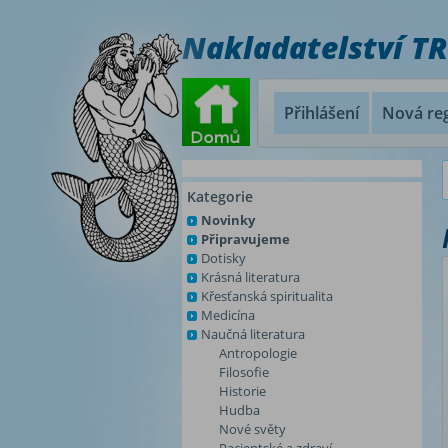
Nakladatelství T
Přihlášení
Nová reg
Kategorie
Novinky
Připravujeme
Dotisky
Krásná literatura
Křesťanská spiritualita
Medicína
Naučná literatura
Antropologie
Filosofie
Historie
Hudba
Nové světy