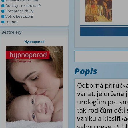
Zdraví a životní styl
Dotisky - realizované
Rozebrané tituly
Volně ke stažení
Humor
Bestselery
Hypnoporod
Popis
Odborná příručka
varlat, je určena
urologům pro sna
tak rodičům dětí
vzniku a klasifik
sebou nese. Publi