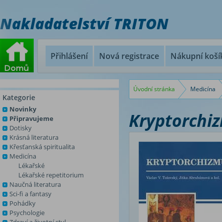
Nakladatelství TRITON
Přihlášení
Nová registrace
Nákupní koší
Úvodní stránka
Medicína
Kategorie
Novinky
Kryptorchi
Připravujeme
Dotisky
Krásná literatura
Křesťanská spiritualita
Medicína
Lékařské
Lékařské repetitorium
Naučná literatura
Sci-fi a fantasy
Pohádky
Psychologie