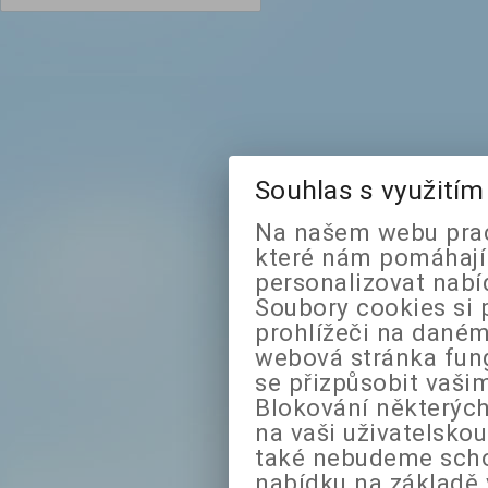
Souhlas s využití
Na našem webu prac
které nám pomáhají 
personalizovat nabí
Soubory cookies si 
prohlížeči na daném
webová stránka fung
se přizpůsobit vaši
Blokování některých
na vaši uživatelsko
také nebudeme sch
nabídku na základě 