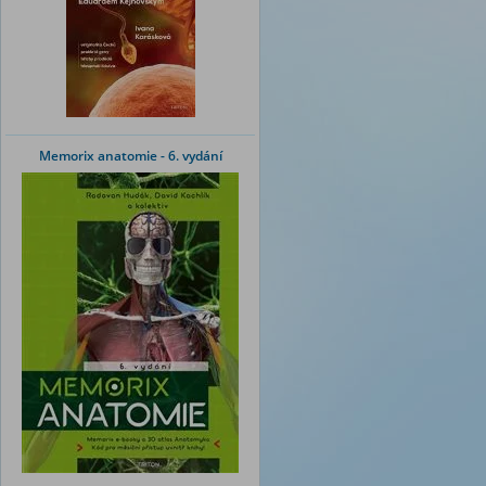
Memorix anatomie - 6. vydání