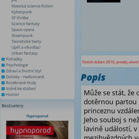
JFK
Klasická science fiction
Kyberpunk
SF thriller
Science fantasy
Space opera
Steampunk
Teoretické texty
Upíři a vlkodlaci
Urban fantasy
Pohádky
Dotisk duben 2016, prodej ukon
Psychologie
Zdraví a životní styl
Popis
Dotisky - realizované
Rozebrané tituly
Volně ke stažení
Může se stát, že 
Humor
dotěrnou partou c
Bestselery
princeznu vzdále
Hypnoporod
Jeho souboj s n
lavině událostí, v
mezihvězdných vál