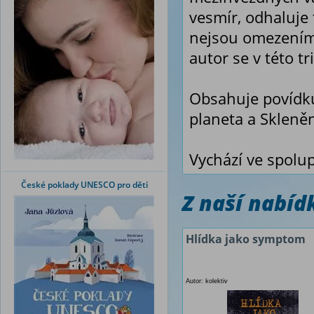
vesmír, odhaluje 
nejsou omezením,
autor se v této t
Obsahuje povídku
planeta a Skleně
Vychází ve spolup
České poklady UNESCO pro děti
Z naší nabí
Hlídka jako symptom
Autor: kolektiv