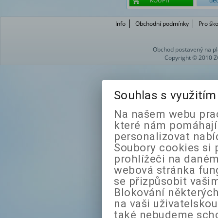
KOUPIT
det
Info
Obchodní podmínky
Pro ško
Obchod postavený na pl
Copyright © 2010 Z
Souhlas s využití
Na našem webu prac
které nám pomáhají 
personalizovat nabí
Soubory cookies si 
prohlížeči na daném
webová stránka fung
se přizpůsobit vaši
Blokování některých
na vaši uživatelsko
také nebudeme sch