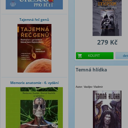
Tajemná řeč genů
279 Kč
KOUPIT
det
Temná hlídka
Memorix anatomie - 6. vydání
Autor: Vasiljev Vladimir