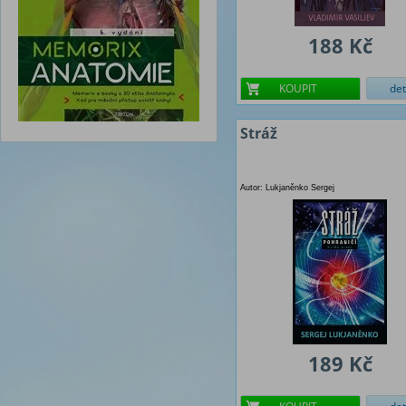
188 Kč
KOUPIT
det
Stráž
Autor: Lukjaněnko Sergej
189 Kč