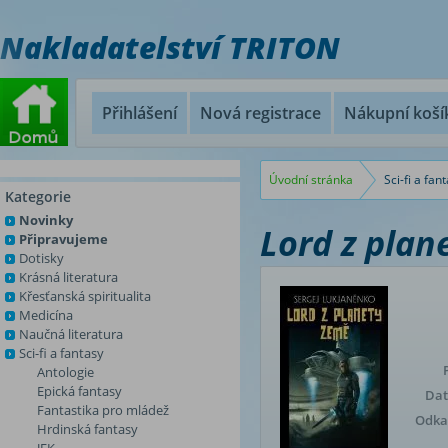
Nakladatelství TRITON
Přihlášení
Nová registrace
Nákupní koší
Úvodní stránka
Sci-fi a fan
Kategorie
Novinky
Lord z plan
Připravujeme
Dotisky
Krásná literatura
Křesťanská spiritualita
Medicína
Naučná literatura
Sci-fi a fantasy
Antologie
Epická fantasy
Dat
Fantastika pro mládež
Odkaz
Hrdinská fantasy