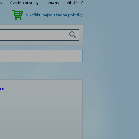
ky
návody a postupy
kontakty
přihlášení
V košíku nejsou žádné položky
sé