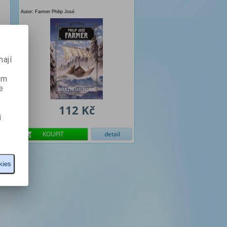
Autor: Farmer Philip José
ají
ém
e
112 Kč
i
KOUPIT
detail
kies