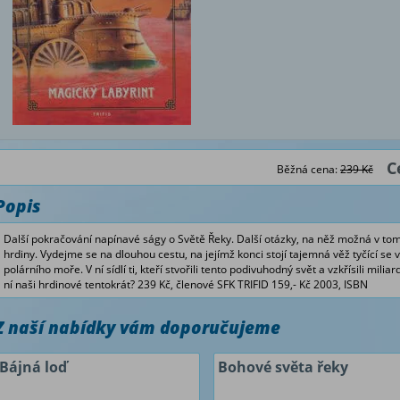
C
Běžná cena:
239 Kč
Popis
Další pokračování napínavé ságy o Světě Řeky. Další otázky, na něž možná v to
hrdiny. Vydejme se na dlouhou cestu, na jejímž konci stojí tajemná věž tyčící s
polárního moře. V ní sídlí ti, kteří stvořili tento podivuhodný svět a vzkřísili mi
ní naši hrdinové tentokrát? 239 Kč, členové SFK TRIFID 159,- Kč 2003, ISBN
Z naší nabídky vám doporučujeme
Bájná loď
Bohové světa řeky