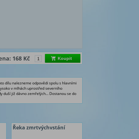
ena: 168 Kč
Koupit
mto dílu nalezneme odpovědi spolu s hlavními
e vysoko v mlhách uprostřed severního
liardy duší již dávno zemřelých… Dostanou se do
Řeka zmrtvýchvstání