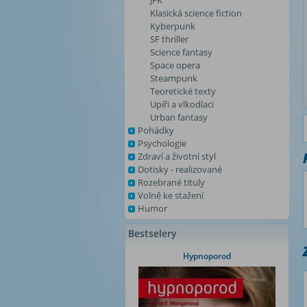
JFK
Klasická science fiction
Kyberpunk
SF thriller
Science fantasy
Space opera
Steampunk
Teoretické texty
Upíři a vlkodlaci
Urban fantasy
Pohádky
Psychologie
Zdraví a životní styl
Dotisky - realizované
Rozebrané tituly
Volně ke stažení
Humor
Bestselery
Hypnoporod