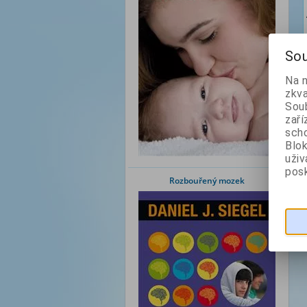
Sou
Na 
zkva
Soub
zaří
scho
Blok
uži
posk
Rozbouřený mozek