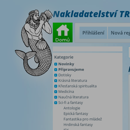
Nakladatelství T
Přihlášení
Nová reg
Kategorie
Novinky
Připravujeme
Dotisky
Krásná literatura
Křesťanská spiritualita
Medicína
Naučná literatura
Sci-fi a fantasy
Antologie
Epická fantasy
Fantastika pro mládež
Hrdinská fantasy