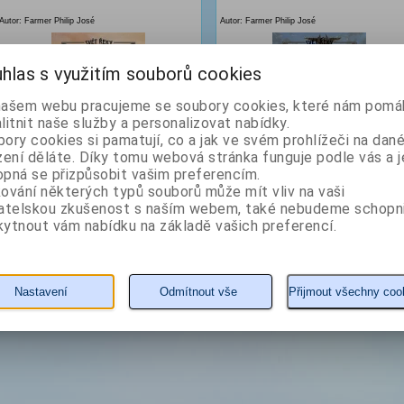
Autor: Farmer Philip José
Autor: Farmer Philip José
hlas s využitím souborů cookies
našem webu pracujeme se soubory cookies, které nám pomáh
litnit naše služby a personalizovat nabídky.
ory cookies si pamatují, co a jak ve svém prohlížeči na dan
zení děláte. Díky tomu webová stránka funguje podle vás a j
pná se přizpůsobit vašim preferencím.
112 Kč
140 Kč
ování některých typů souborů může mít vliv na vaši
vatelskou zkušenost s naším webem, také nebudeme schopn
ytnout vám nabídku na základě vašich preferencí.
KOUPIT
detail
KOUPIT
detail
Nastavení
Odmítnout vše
Přijmout všechny coo