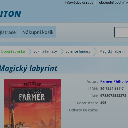
info/vědecká rada
obchodní podmín
RITON
istrace
Nákupní košík
Úvodní stránka
Sci-fi a fantasy
Science fantasy
Magický labyrint
Magický labyrint
Autor:
Farmer Philip Jo
ISBN:
80-7254-337-7
EAN:
9788072543373
Počet stran:
496
Odkazy ke knize: