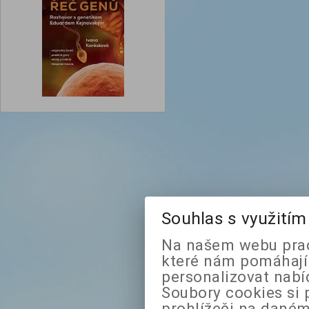
Souhlas s využití
Na našem webu prac
které nám pomáhají 
personalizovat nabí
Soubory cookies si 
prohlížeči na daném