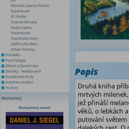
JFK
Klasická science fiction
Kyberpunk
SF thriller
Science fantasy
Space opera
Steampunk
Teoretické texty
Upíři a vlkodlaci
Urban fantasy
Pohádky
Psychologie
Zdraví a životní styl
Popis
Dotisky - realizované
Rozebrané tituly
Volně ke stažení
Druhá kniha příb
Humor
mrtvých milenek,
Bestselery
jež přináší melan
Rozbouřený mozek
věků, o lebkách a
putování světem 
dalekých cest. O 