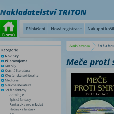
Nakladatelství TRITON
Přihlášení
Nová registrace
Nákupní koší
Úvodní stránka
Sci-fi a fan
Kategorie
Novinky
Meče proti 
Připravujeme
Dotisky
Krásná literatura
Křesťanská spiritualita
Medicína
Naučná literatura
Sci-fi a fantasy
Antologie
Epická fantasy
Fantastika pro mládež
Hrdinská fantasy