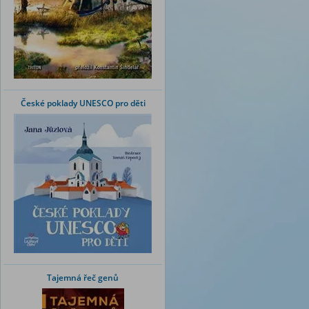
České poklady UNESCO pro děti
Tajemná řeč genů