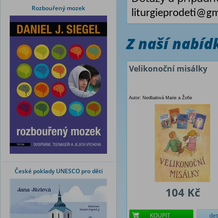
Rozbouřený mozek
liturgieprodeti@g
Z naší nabí
Velikonoční misálky
Autor: Nedbalová Marie a Žofie
České poklady UNESCO pro děti
104 Kč
KOUPIT
det