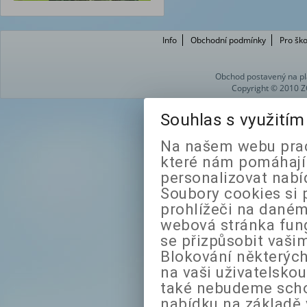
Info
Obchodní podmínky
Pro ško
Obchod postavený na pl
Copyright © 2010 Z
Souhlas s využití
Na našem webu prac
které nám pomáhají 
personalizovat nabí
Soubory cookies si 
prohlížeči na daném
webová stránka fung
se přizpůsobit vaši
Blokování některých
na vaši uživatelsko
také nebudeme sch
nabídku na základě 