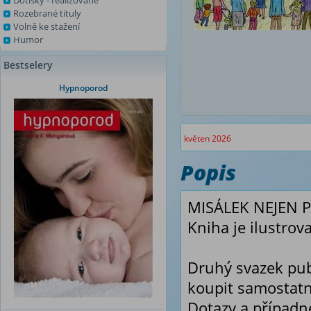
Dotisky - realizované
Rozebrané tituly
Volně ke stažení
Humor
Bestselery
Hypnoporod
květen 2026
Popis
MISÁLEK NEJEN PRO
Kniha je ilustrov
Druhý svazek pub
koupit samostatn
Dotazy a případné