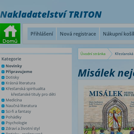
Nakladatelství TRITON
Přihlášení
Nová registrace
Nákupní koší
Úvodní stránka
Křesťanská 
Kategorie
Novinky
Misálek neje
Připravujeme
Dotisky
Krásná literatura
Křesťanská spiritualita
křesťanské tituly pro děti
Medicína
Naučná literatura
Sci-fi a fantasy
Pohádky
Psychologie
Zdraví a životní styl