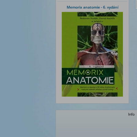
Memorix anatomie - 6. vydání
Info