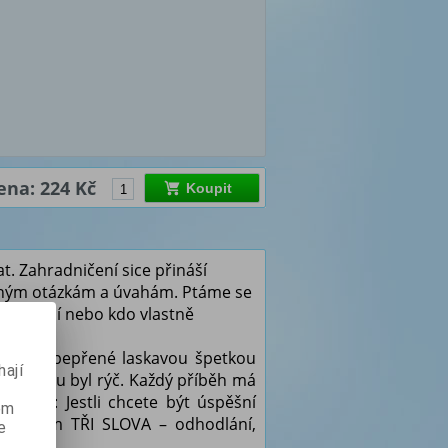
ena: 224 Kč
Koupit
at. Zahradničení sice přináší
různým otázkám a úvahám. Ptáme se
vka zelí nebo kdo vlastně
ckých, opepřené laskavou špetkou
ají
 začátku byl rýč.
Každý příběh má
rovždy: Jestli chcete být úspěšní
ém
at jenom TŘI SLOVA – odhodlání,
e