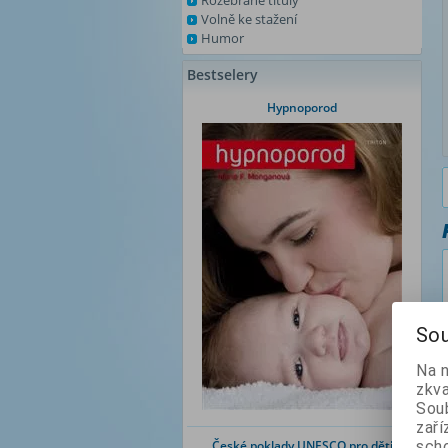
Rozebrané tituly
Volně ke stažení
Humor
Bestselery
Hypnoporod
Sou
Na 
zkva
Soub
zaří
České poklady UNESCO pro děti
scho