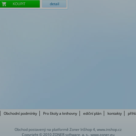
KOUPIT
detail
Obchodní podmínky
Pro školy a knihovny
ediční plán
kontakty
přih
Obchod postavený na platformě Zoner InShop 4, www.inshop.cz
Copyright © 2010 ZONER software, a. s., www.zoner.eu