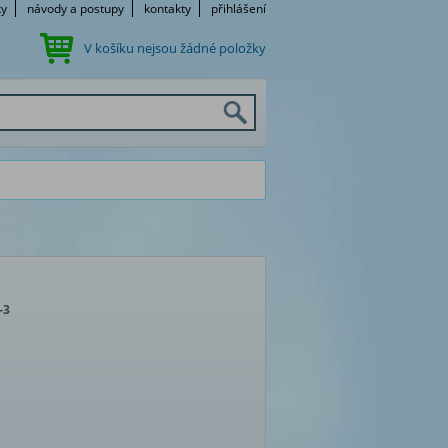
ky
návody a postupy
kontakty
přihlášení
V košíku nejsou žádné položky
-3