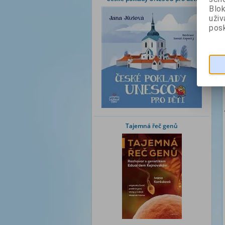
Blok
uži
posk
Tajemná řeč genů