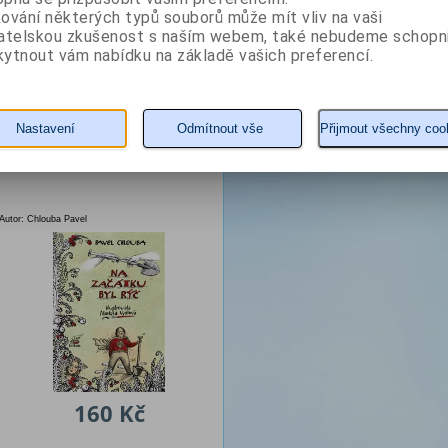
ování některých typů souborů může mít vliv na vaši
vatelskou zkušenost s naším webem, také nebudeme schopn
Zahradnické antidepresivum bez lékařského předpisu. Užíve
ytnout vám nabídku na základě vašich preferencí.
kávy až po usínání.
Z naší nabídky vám doporučujeme
Nastavení
Odmítnout vše
Přijmout všechny coo
Na začátku byl rýč
Autor: Chlouba Pavel
160 Kč