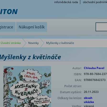
info/vědecká rada
obchodní podmín
RITON
istrace
Nákupní košík
Úvodní stránka
Novinky
Myšlenky z květináče
Myšlenky z květináče
Autor:
Chlouba Pavel
ISBN:
978-80-7684-237
EAN:
9788076842373
Počet stran:
Datum vydání:
20.11.2023
Odkazy ke knize:
obsah
ukázka
Vazba:
vázaná