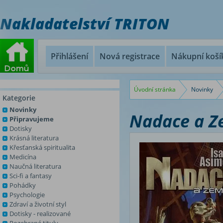
Nakladatelství TRITON
Přihlášení
Nová registrace
Nákupní koší
Úvodní stránka
Novinky
Kategorie
Novinky
Nadace a Ze
Připravujeme
Dotisky
Krásná literatura
Křesťanská spiritualita
Medicína
Naučná literatura
Sci-fi a fantasy
Pohádky
Psychologie
Zdraví a životní styl
Dotisky - realizované