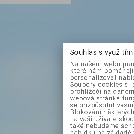
Souhlas s využití
Na našem webu prac
které nám pomáhají 
personalizovat nabí
Soubory cookies si 
prohlížeči na daném
webová stránka fung
se přizpůsobit vaši
Blokování některých
na vaši uživatelsko
také nebudeme sch
nabídku na základě 