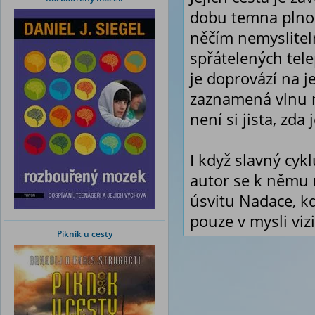
dobu temna plnou
něčím nemyslitel
spřátelených tele
je doprovází na je
zaznamená vlnu 
není si jista, zda 
I když slavný cy
autor se k němu 
úsvitu Nadace, kd
pouze v mysli vi
Piknik u cesty