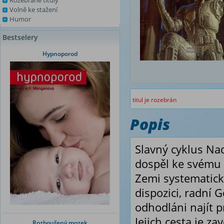
Rozebrané tituly
Volně ke stažení
Humor
Bestselery
Hypnoporod
titul je rozebrán
Popis
Slavný cyklus Na
dospěl ke svému 
Zemi systematick
dispozici, radní 
odhodláni najít p
Jejich cesta je z
Rozbouřený mozek