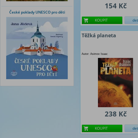
154 Kč
České poklady UNESCO pro děti
KOUPIT
det
Těžká planeta
Autor: Asimov Isaac
238 Kč
KOUPIT
det