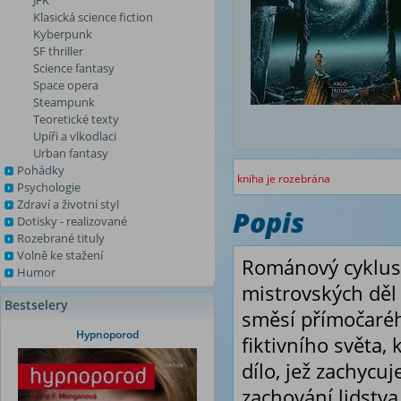
JFK
Klasická science fiction
Kyberpunk
SF thriller
Science fantasy
Space opera
Steampunk
Teoretické texty
Upíři a vlkodlaci
Urban fantasy
Pohádky
kniha je rozebrána
Psychologie
Zdraví a životní styl
Popis
Dotisky - realizované
Rozebrané tituly
Volně ke stažení
Románový cyklus 
Humor
mistrovských děl 
Bestselery
směsí přímočaréh
Hypnoporod
fiktivního světa
dílo, jež zachyc
zachování lidstva