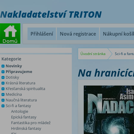
Nakladatelství TRITON
Přihlášení
Nová registrace
Nákupní koší
Úvodní stránka
Sci-fi a fan
Kategorie
Novinky
Na hranicí
Připravujeme
Dotisky
Krásná literatura
Křesťanská spiritualita
Medicína
Naučná literatura
Sci-fi a fantasy
Antologie
Epická fantasy
Fantastika pro mládež
Hrdinská fantasy