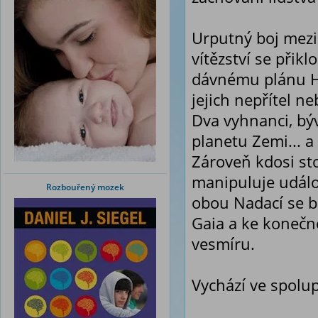
Urputný boj mezi
vítězství se přik
dávnému plánu H
jejich nepřítel n
Dva vyhnanci, bý
planetu Zemi... a
Zároveň kdosi st
manipuluje událos
Rozbouřený mozek
obou Nadací se 
Gaia a ke koneč
vesmíru.
Vychází ve spolup