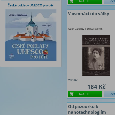
KOUPIT
det
České poklady UNESCO pro děti
V osmnácti do války
Autor: Jaroslav a Dáša Horkých
230 Kč
184 Kč
KOUPIT
det
Od pazourku k
nanotechnologiím