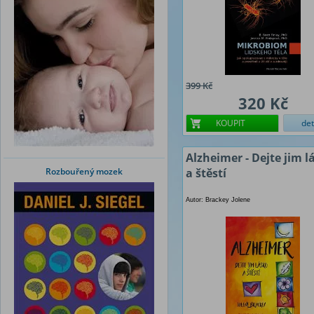
399 Kč
320 Kč
KOUPIT
det
Alzheimer - Dejte jim l
Rozbouřený mozek
a štěstí
Autor: Brackey Jolene