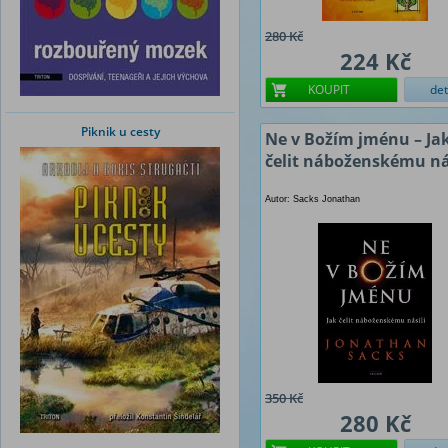
280 Kč
224 Kč
KOUPIT
det
Piknik u cesty
Ne v Božím jménu – Ja
čelit náboženskému ná
Autor: Sacks Jonathan
350 Kč
280 Kč