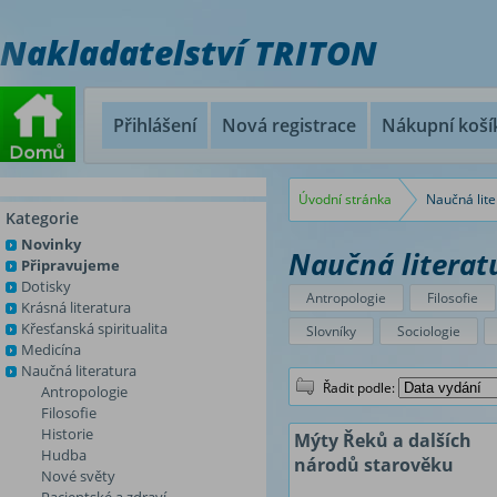
Nakladatelství TRITON
Přihlášení
Nová registrace
Nákupní koší
Úvodní stránka
Naučná lite
Kategorie
Novinky
Naučná literat
Připravujeme
Dotisky
Antropologie
Filosofie
Krásná literatura
Křesťanská spiritualita
Slovníky
Sociologie
Medicína
Naučná literatura
Řadit podle:
Antropologie
Filosofie
Historie
Mýty Řeků a dalších
Hudba
národů starověku
Nové světy