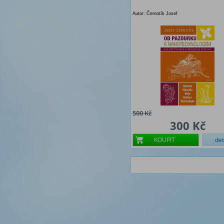
Autor: Černotík Josef
500 Kč
300 Kč
KOUPIT
det