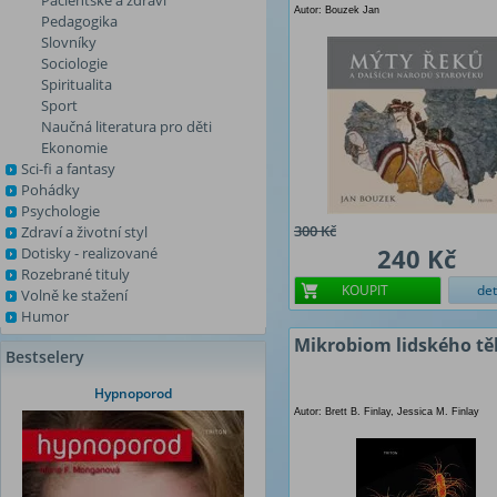
Pacientské a zdraví
Autor: Bouzek Jan
Pedagogika
Slovníky
Sociologie
Spiritualita
Sport
Naučná literatura pro děti
Ekonomie
Sci-fi a fantasy
Pohádky
Psychologie
300 Kč
Zdraví a životní styl
240 Kč
Dotisky - realizované
Rozebrané tituly
KOUPIT
det
Volně ke stažení
Humor
Mikrobiom lidského tě
Bestselery
Hypnoporod
Autor: Brett B. Finlay, Jessica M. Finlay