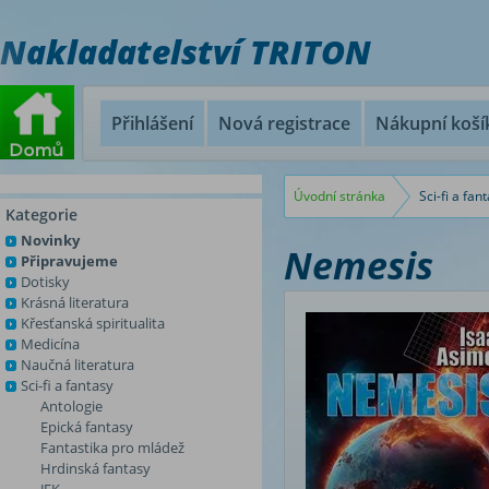
Nakladatelství TRITON
Přihlášení
Nová registrace
Nákupní koší
Úvodní stránka
Sci-fi a fan
Kategorie
Novinky
Nemesis
Připravujeme
Dotisky
Krásná literatura
Křesťanská spiritualita
Medicína
Naučná literatura
Sci-fi a fantasy
Antologie
Epická fantasy
Fantastika pro mládež
Hrdinská fantasy