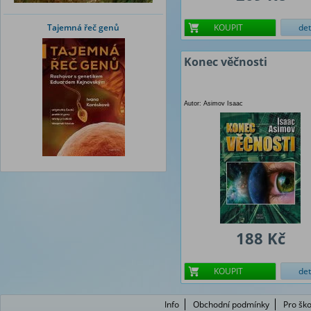
Tajemná řeč genů
KOUPIT
det
Konec věčnosti
Autor: Asimov Isaac
188 Kč
KOUPIT
det
Info
Obchodní podmínky
Pro ško