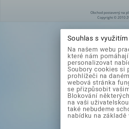
Obchod postavený na pl
Copyright © 2010 Z
Souhlas s využití
Na našem webu prac
které nám pomáhají 
personalizovat nabí
Soubory cookies si 
prohlížeči na daném
webová stránka fung
se přizpůsobit vaši
Blokování některých
na vaši uživatelsko
také nebudeme sch
nabídku na základě 