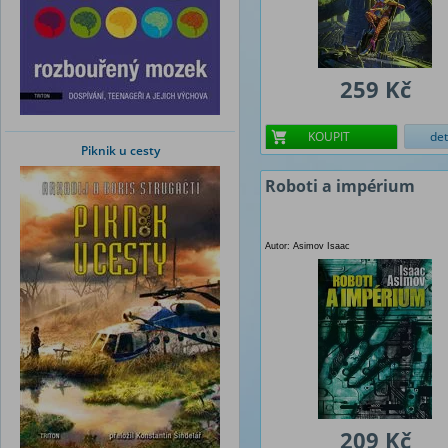
259 Kč
KOUPIT
det
Piknik u cesty
Roboti a impérium
Autor: Asimov Isaac
209 Kč