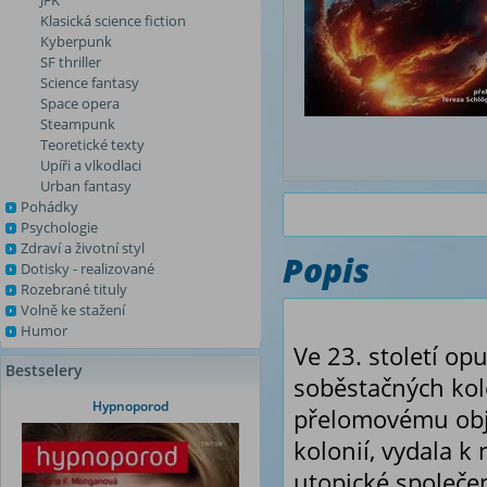
JFK
Klasická science fiction
Kyberpunk
SF thriller
Science fantasy
Space opera
Steampunk
Teoretické texty
Upíři a vlkodlaci
Urban fantasy
Pohádky
Psychologie
Zdraví a životní styl
Popis
Dotisky - realizované
Rozebrané tituly
Volně ke stažení
Humor
Ve 23. století op
Bestselery
soběstačných kol
Hypnoporod
přelomovému obje
kolonií, vydala 
utopické společen