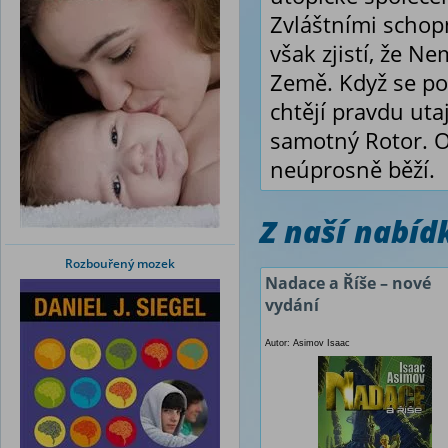
Zvláštními schopn
však zjistí, že N
Země. Když se pok
chtějí pravdu utaj
samotný Rotor. Os
neúprosně běží.
Z naší nabí
Rozbouřený mozek
Nadace a Říše – nové
vydání
Autor: Asimov Isaac