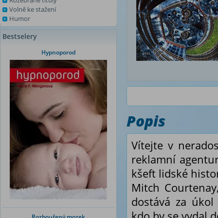
Rozebrané tituly
Volně ke stažení
Humor
Bestselery
Hypnoporod
Popis
Vítejte v nerado
reklamní agentur
kšeft lidské hist
Mitch Courtenay,
dostává za úkol
kdo by se vydal 
Rozbouřený mozek