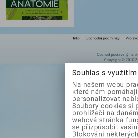
Info
Obchodní podmínky
Pro ško
Obchod postavený na pl
Copyright © 2010 Z
Souhlas s využití
Na našem webu prac
které nám pomáhají 
personalizovat nabí
Soubory cookies si 
prohlížeči na daném
webová stránka fung
se přizpůsobit vaši
Blokování některých