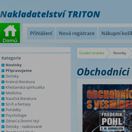
Nakladatelství TRITON
Přihlášení
Nová registrace
Nákupní koší
Úvodní stránka
Novinky
Kategorie
Novinky
Obchodníci
Připravujeme
Dotisky
Krásná literatura
Křesťanská spiritualita
Medicína
Naučná literatura
Sci-fi a fantasy
Pohádky
Psychologie
Zdraví a životní styl
Dotisky - realizované