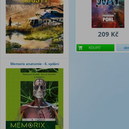
209 Kč
KOUPIT
det
Memorix anatomie - 6. vydání