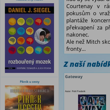
Courtenay v rá
pokusům o vražd
plantáže koncer
překvapení za př
nakonec.
Ale než Mitch sk
fronty…
Z naší nabí
Gateway
Piknik u cesty
Autor: Pohl Frederik