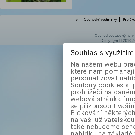
Info
Obchodní podmínky
Pro ško
Obchod postavený na pl
Copyright © 2010 Z
Souhlas s využití
Na našem webu prac
které nám pomáhají 
personalizovat nabí
Soubory cookies si 
prohlížeči na daném
webová stránka fung
se přizpůsobit vaši
Blokování některých
na vaši uživatelsko
také nebudeme sch
nabídku na základě 