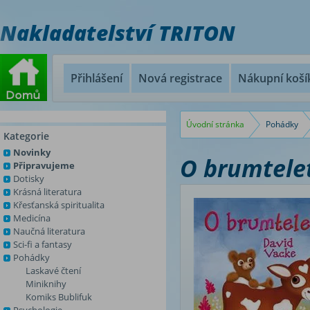
Nakladatelství TRITON
Přihlášení
Nová registrace
Nákupní koší
Úvodní stránka
Pohádky
Kategorie
Novinky
O brumtele
Připravujeme
Dotisky
Krásná literatura
Křesťanská spiritualita
Medicína
Naučná literatura
Sci-fi a fantasy
Pohádky
Laskavé čtení
Miniknihy
Komiks Bublifuk