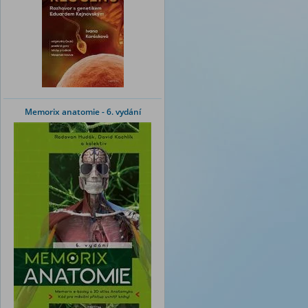
Memorix anatomie - 6. vydání