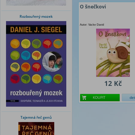
O šnečkovi
Rozbouřený mozek
Autor: Vacke David
12 Kč
KOUPIT
det
Tajemná řeč genů