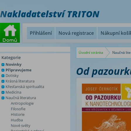
Nakladatelství TRITON
Přihlášení
Nová registrace
Nákupní koší
Úvodní stránka
Naučná lite
Kategorie
Novinky
Od pazourk
Připravujeme
Dotisky
Krásná literatura
Křesťanská spiritualita
Medicína
Naučná literatura
Antropologie
Filosofie
Historie
Hudba
Nové světy