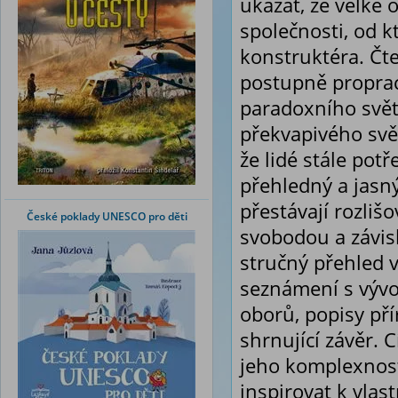
ukázat, že velké 
společnosti, od k
konstruktéra. Čt
postupně proprac
paradoxního světa
překvapivého svět
že lidé stále potř
přehledný a jasn
přestávají rozlišo
České poklady UNESCO pro děti
svobodou a závisl
stručný přehled 
seznámení s vývoj
oborů, popisy př
shrnující závěr. 
jeho komplexnosti
inspirovat k vlas