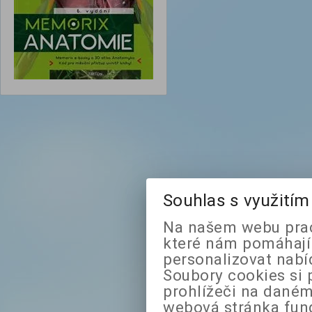
Souhlas s využití
Na našem webu prac
které nám pomáhají 
personalizovat nabí
Soubory cookies si 
prohlížeči na daném
webová stránka fung