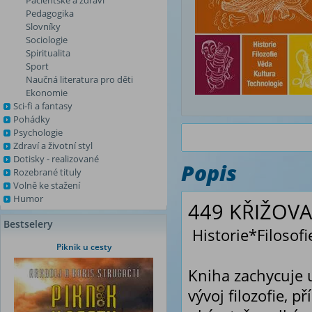
Pacientské a zdraví
Pedagogika
Slovníky
Sociologie
Spiritualita
Sport
Naučná literatura pro děti
Ekonomie
Sci-fi a fantasy
Pohádky
Psychologie
Zdraví a životní styl
Dotisky - realizované
Popis
Rozebrané tituly
Volně ke stažení
Humor
449 KŘIŽOVA
Bestselery
Historie*Filosof
Piknik u cesty
Kniha zachycuje u
vývoj filozofie, 