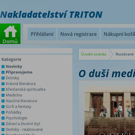
Nakladatelství TRITON
Přihlášení
Nová registrace
Nákupní koší
Úvodní stránka
Rozebrané t
Kategorie
Novinky
O duši med
Připravujeme
Dotisky
Krásná literatura
Křesťanská spiritualita
Medicína
Naučná literatura
Sci-fi a fantasy
Pohádky
Psychologie
Zdraví a životní styl
Dotisky - realizované