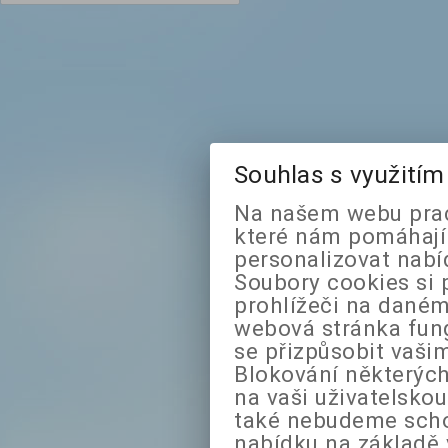
Souhlas s využití
Na našem webu prac
které nám pomáhají 
personalizovat nabí
Soubory cookies si 
prohlížeči na daném
webová stránka fung
se přizpůsobit vaši
Blokování některých
na vaši uživatelsko
také nebudeme sch
nabídku na základě 