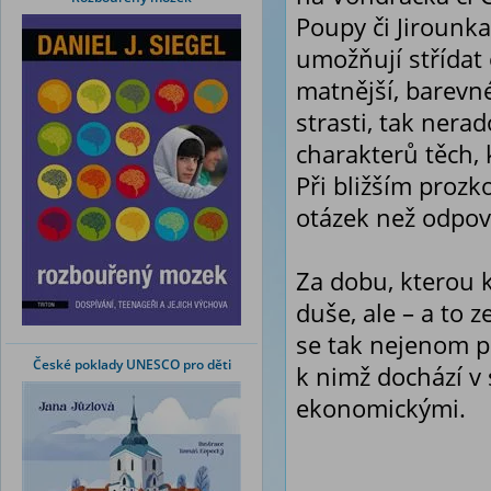
Poupy či Jirounka
umožňují střídat o
matnější, barevné
strasti, tak nera
charakterů těch,
Při bližším prozk
otázek než odpově
Za dobu, kterou 
duše, ale – a to 
se tak nejenom p
České poklady UNESCO pro děti
k nimž dochází v 
ekonomickými.