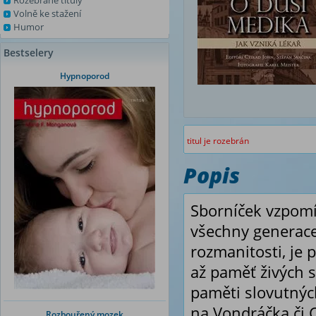
Rozebrané tituly
Volně ke stažení
Humor
Bestselery
Hypnoporod
titul je rozebrán
Popis
Sborníček vzpomín
všechny generace
rozmanitosti, je
až paměť živých 
paměti slovutnýc
na Vondráčka či 
Rozbouřený mozek