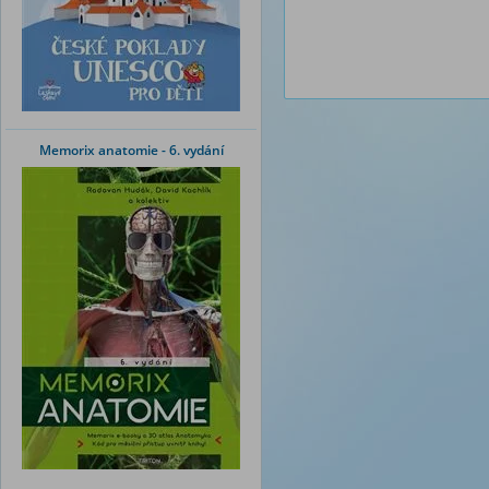
Memorix anatomie - 6. vydání