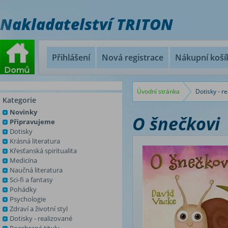
Nakladatelství TRITON
Přihlášení
Nová registrace
Nákupní koší
Úvodní stránka
Dotisky - r
Kategorie
Novinky
O šnečkovi
Připravujeme
Dotisky
Krásná literatura
Křesťanská spiritualita
Medicína
Naučná literatura
Sci-fi a fantasy
Pohádky
Psychologie
Zdraví a životní styl
Dotisky - realizované