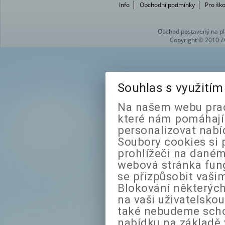
Info
Obchodní podmínky
Pro ško
Obchod postavený na pl
Copyright © 2010 Z
Souhlas s využití
Na našem webu prac
které nám pomáhají 
personalizovat nabí
Soubory cookies si 
prohlížeči na daném
webová stránka fung
se přizpůsobit vaši
Blokování některých
na vaši uživatelsko
také nebudeme sch
nabídku na základě 