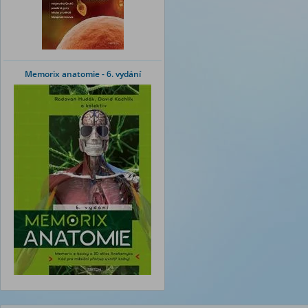
Memorix anatomie - 6. vydání