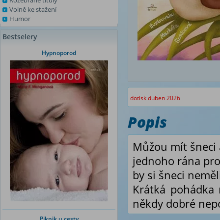
Rozebrané tituly
Volně ke stažení
Humor
Bestselery
Hypnoporod
dotisk duben 2026
Popis
Můžou mít šneci a
jednoho rána prob
by si šneci nemě
Krátká pohádka n
někdy dobré nepo
Piknik u cesty