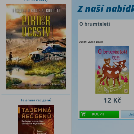
Z naší nabí
O brumteleti
Autor: Vacke David
12 Kč
Tajemná řeč genů
KOUPIT
det