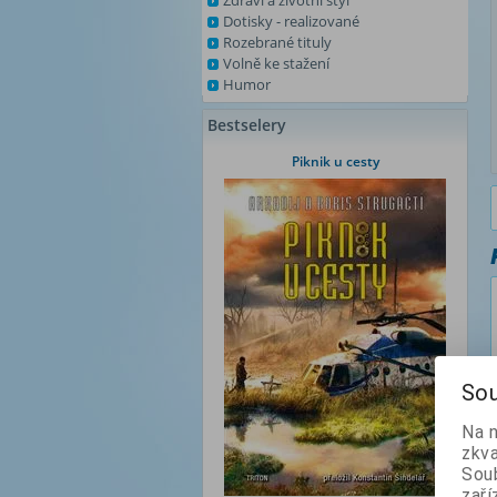
Zdraví a životní styl
Dotisky - realizované
Rozebrané tituly
Volně ke stažení
Humor
Bestselery
Piknik u cesty
Sou
Na 
zkva
Soub
zaří