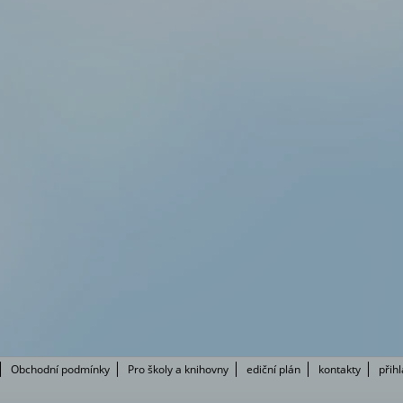
Obchodní podmínky
Pro školy a knihovny
ediční plán
kontakty
přih