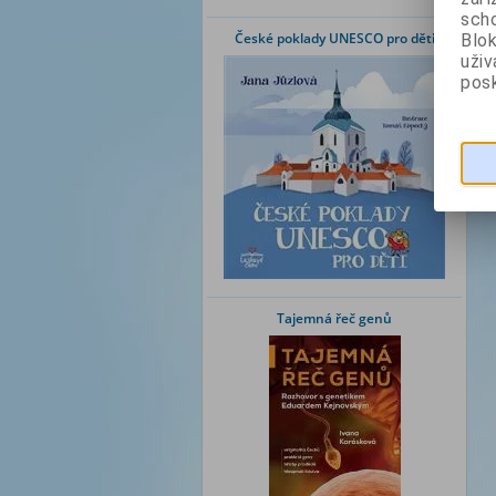
scho
České poklady UNESCO pro děti
Blok
uži
posk
Tajemná řeč genů