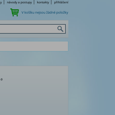
ky
návody a postupy
kontakty
přihlášení
V košíku nejsou žádné položky
-9