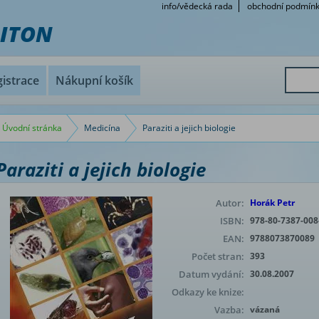
info/vědecká rada
obchodní podmín
RITON
istrace
Nákupní košík
Úvodní stránka
Medicína
Paraziti a jejich biologie
Paraziti a jejich biologie
Autor:
Horák Petr
ISBN:
978-80-7387-008
EAN:
9788073870089
Počet stran:
393
Datum vydání:
30.08.2007
Odkazy ke knize:
Vazba:
vázaná