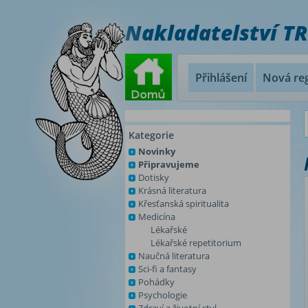
Nakladatelství T
Přihlášení
Nová reg
Kategorie
Novinky
Připravujeme
Dotisky
Krásná literatura
Křesťanská spiritualita
Medicína
Lékařské
Lékařské repetitorium
Naučná literatura
Sci-fi a fantasy
Pohádky
Psychologie