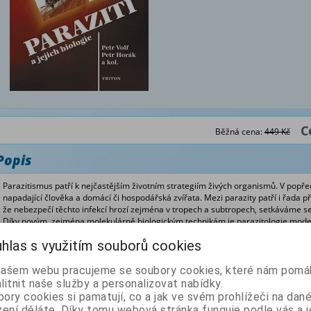
C
Běžná cena:
449 Kč
Popis
Parazitismus patří k nejčastějším životním strategiím živých organismů. V popře
napadající člověka a domácí či hospodářská zvířata. Mezi parazity patří i řada p
že nebezpečí těchto infekcí hrozí zejména v tropech a subtropech, setkáváme s
Díky novým, zejména molekulárně biologickým technikám je parazitologie moder
učebnice základů tohoto oboru je zaměřena především na biologii parazitů (např. m
hlas s využitím souborů cookies
interakce parazita s hostitelem), s nezbytnými základními informacemi o průbě
léčbě.
našem webu pracujeme se soubory cookies, které nám pomáh
litnit naše služby a personalizovat nabídky.
ory cookies si pamatují, co a jak ve svém prohlížeči na dan
zení děláte. Díky tomu webová stránka funguje podle vás a j