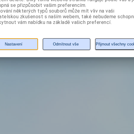
pná se přizpůsobit vašim preferencím.
ování některých typů souborů může mít vliv na vaši
vatelskou zkušenost s naším webem, také nebudeme schopn
ytnout vám nabídku na základě vašich preferencí.
Nastavení
Odmítnout vše
Přijmout všechny coo