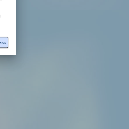
i
kies